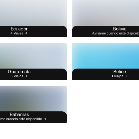
Ecuador
Bolivia
4 Viajes
Avísame cuando esté disponi
Guatemala
Belice
3 Viajes
1 Viajes
Bahamas
me cuando esté disponible