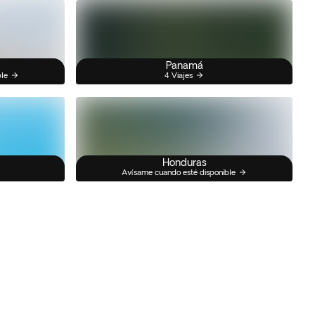
Panamá
ble
4 Viajes
Honduras
Avísame cuando esté disponible