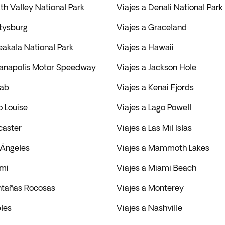
th Valley National Park
Viajes a Denali National Park
ttysburg
Viajes a Graceland
eakala National Park
Viajes a Hawaii
dianapolis Motor Speedway
Viajes a Jackson Hole
nab
Viajes a Kenai Fjords
o Louise
Viajes a Lago Powell
caster
Viajes a Las Mil Islas
 Ángeles
Viajes a Mammoth Lakes
ami
Viajes a Miami Beach
ntañas Rocosas
Viajes a Monterey
les
Viajes a Nashville