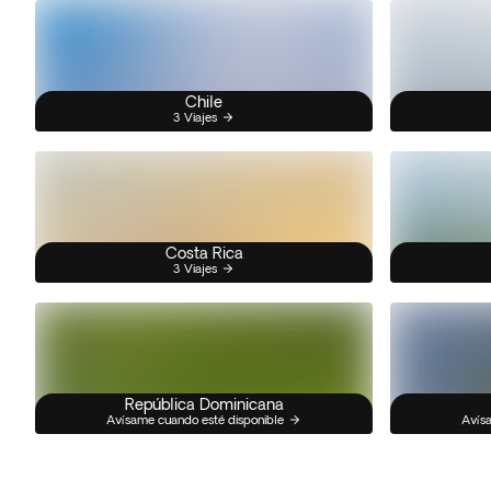
Chile
3 Viajes
Costa Rica
3 Viajes
República Dominicana
Avísame cuando esté disponible
Avísa