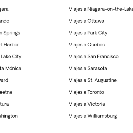
gara
Viajes a Niagara-on-the-Lak
lando
Viajes a Ottawa
m Springs
Viajes a Park City
rl Harbor
Viajes a Quebec
t Lake City
Viajes a San Francisco
nta Mónica
Viajes a Sarasota
ward
Viajes a St. Augustine.
keetna
Viajes a Toronto
tura
Viajes a Victoria
shington
Viajes a Williamsburg