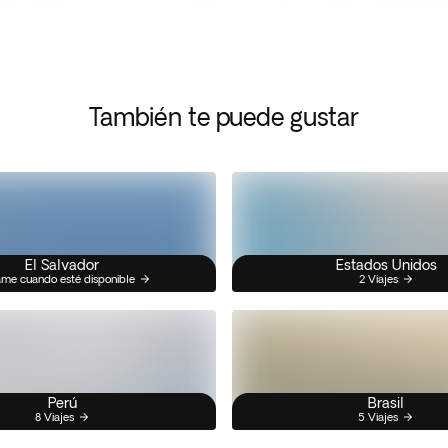
También te puede gustar
El Salvador
Estados Unidos
me cuando esté disponible
2 Viajes
Perú
Brasil
8 Viajes
5 Viajes