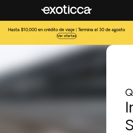
Hasta $10,000 en crédito de viaje | Termina el 30 de agosto
Ver ofertas
Q
I