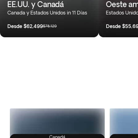
EE.UU. y Canadá
Oeste am
Canada y Estados Unidos in 11 Días
Estados Unido
Desde
$62,499
Desde
$55,6
$78,129
Canadá