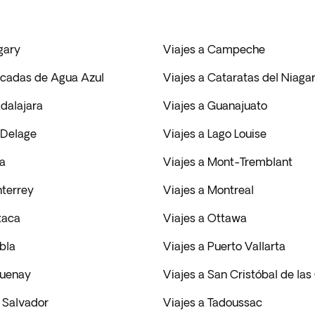
gary
Viajes a Campeche
scadas de Agua Azul
Viajes a Cataratas del Niaga
dalajara
Viajes a Guanajuato
 Delage
Viajes a Lago Louise
la
Viajes a Mont-Tremblant
nterrey
Viajes a Montreal
xaca
Viajes a Ottawa
bla
Viajes a Puerto Vallarta
guenay
Viajes a San Cristóbal de la
 Salvador
Viajes a Tadoussac