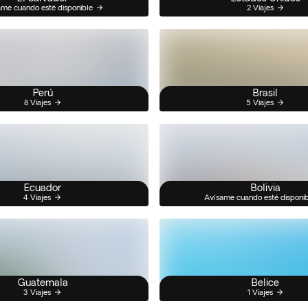
me cuando esté disponible
2 Viajes
Perú
Brasil
8 Viajes
5 Viajes
Ecuador
Bolivia
4 Viajes
Avísame cuando esté disponi
Guatemala
Belice
3 Viajes
1 Viajes