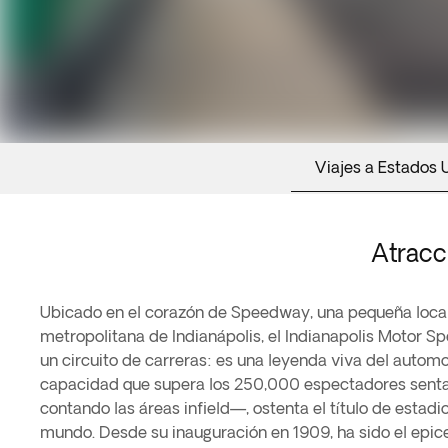
Viajes a Estados 
Atracc
Ubicado en el corazón de Speedway, una pequeña local
de 2.5 millas, el recinto cuenta con el Museo del Indian
metropolitana de Indianápolis, el Indianapolis Motor
donde los visitantes pueden explorar una colección ún
un circuito de carreras: es una leyenda viva del autom
trofeos de la famosa carrera. Un dato curioso: la tradición d
capacidad que supera los 250,000 espectadores sen
las 500 Millas beba un vaso de leche comenzó en 1936,
contando las áreas infield—, ostenta el título de estad
leche tras su victoria, y desde entonces se ha converti
mundo. Desde su inauguración en 1909, ha sido el epice
podio. Este lugar no solo vibra con el rugido de los moto