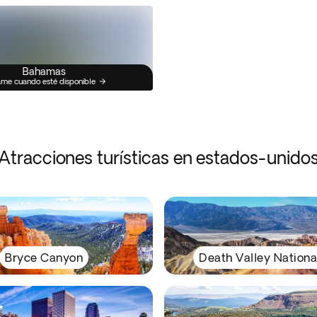
Bahamas
me cuando esté disponible
Atracciones turísticas en estados-unido
Bryce Canyon
Death Valley Nationa