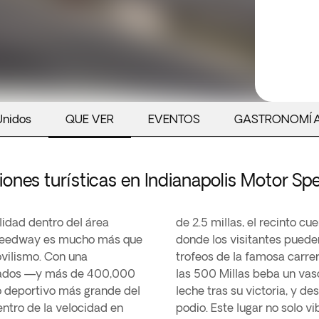
Unidos
QUE VER
EVENTOS
GASTRONOMÍ
iones turísticas en Indianapolis Motor S
idad dentro del área
apolis Motor Speedway,
 Speedway es mucho más que
ica de coches históricos y
ovilismo. Con una
e que el ganador de
tados —y más de 400,000
 cuando Louis Meyer pidió
io deportivo más grande del
do en un ritual sagrado del
ntro de la velocidad en
res, sino también con más