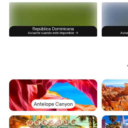
República Dominicana
Avísame cuando esté disponible
Avísa
Antelope Canyon