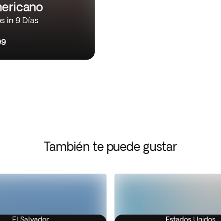
ericano
s in 9 Días
99
También te puede gustar
El Salvador
Estados Unidos