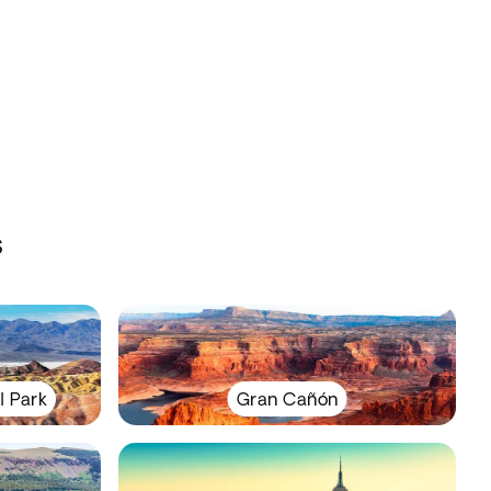
s
l Park
Gran Cañón