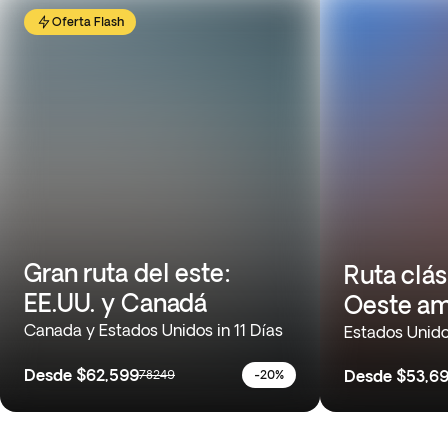
Oferta Flash
Gran ruta del este:
Ruta clás
EE.UU. y Canadá
Oeste am
Canada y Estados Unidos in 11 Días
Estados Unido
Desde
$62,599
Desde
$53,6
78249
-20%