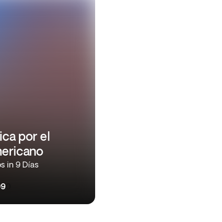
ica por el
ericano
s in 9 Días
99
0