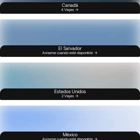
Canadá
4 Viajes
El Salvador
Avísame cuando esté disponible
Estados Unidos
2 Viajes
México
Avísame cuando esté disponible