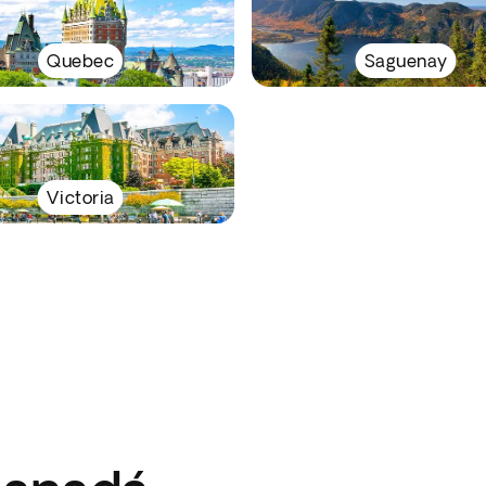
Quebec
Saguenay
Victoria