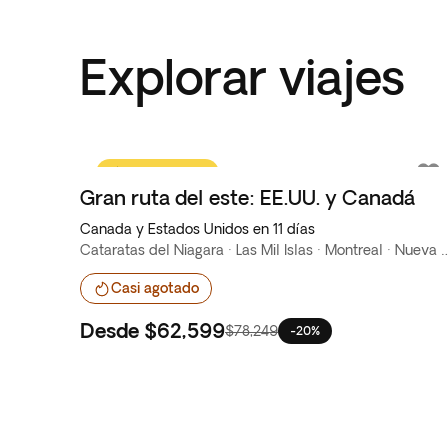
Explorar viajes
Oferta flash
Gran ruta del este: EE.UU. y Canadá
Canada y Estados Unidos en 11 días
Cataratas del Niagara · Las Mil Islas · Montr
Casi agotado
Desde
$62,599
$78,249
-20%