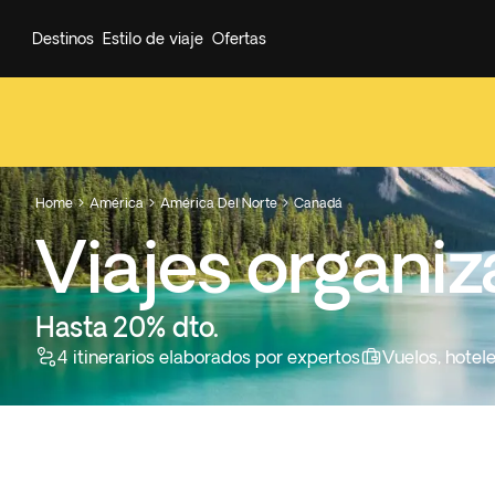
Destinos
Estilo de viaje
Ofertas
Home
América
América Del Norte
Canadá



Viajes organi
Hasta 20% dto.
4 itinerarios elaborados por expertos
Vuelos, hotel