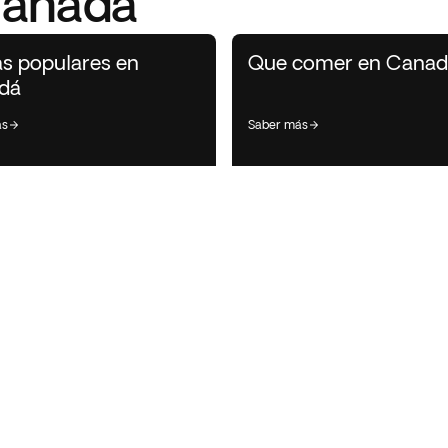
Canadá
as populares en
Que comer en Canad
dá
ás
saber más