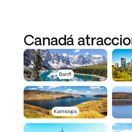
Canadá atraccion
Banff
Kamloops