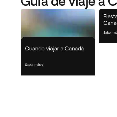
Guía de viaje a 
Fiest
Cana
saber m
Cuando viajar a Canadá
saber más