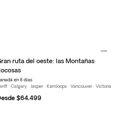
ran ruta del oeste: las Montañas
Rocosas
anadá en 8 días
anff · Calgary · Jasper · Kamloops · Vancouver · Victoria
Desde
$64,499