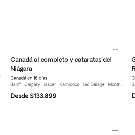
Canadá al completo y cataratas del
G
Niágara
eal · Nueva York · Toronto
Canadá en 16 días
C
Banff · Calgary · Jasper · Kamloops · Lac Delage · Montreal · Ottawa · Quebec · Saguenay · Toronto · Vancouver · Victoria
B
Desde
$133,899