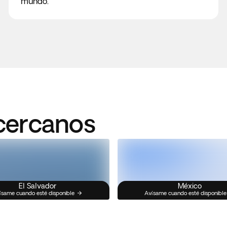
mundo.
 cercanos
El Salvador
México
ísame cuando esté disponible
Avísame cuando esté disponible