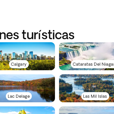
es turísticas
Calgary
Cataratas Del Niaga
Lac Delage
Las Mil Islas