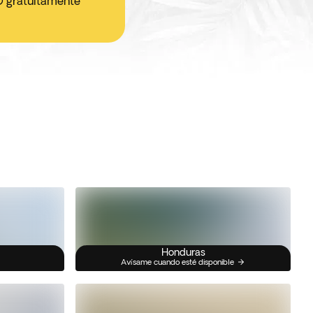
O gratuitamente
Honduras
Avísame cuando esté disponible