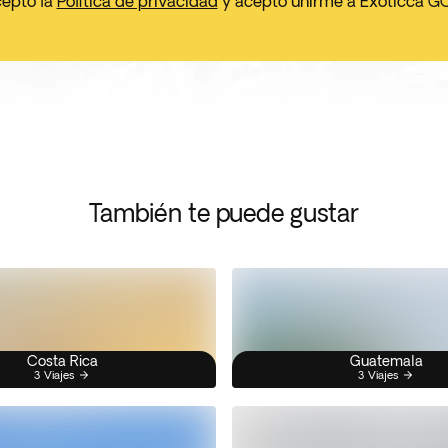
cepto la
Política de privacidad
y acepto unirme a Exoticca G
También te puede gustar
Costa Rica
Guatemala
3 Viajes
3 Viajes