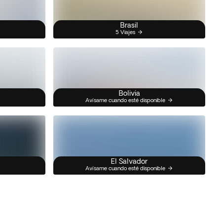
Brasil
5 Viajes
Bolivia
Avísame cuando esté disponible
El Salvador
Avísame cuando esté disponible