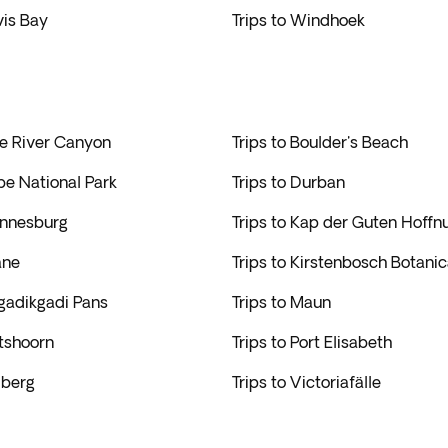
vis Bay
Trips to Windhoek
de River Canyon
Trips to Boulder's Beach
be National Park
Trips to Durban
annesburg
Trips to Kap der Guten Hoffn
ane
Trips to Kirstenbosch Botani
kgadikgadi Pans
Trips to Maun
dtshoorn
Trips to Port Elisabeth
lberg
Trips to Victoriafälle