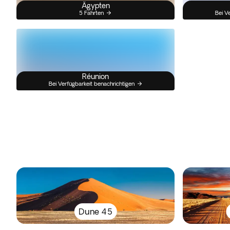
Ägypten
5 Fahrten
Bei V
Réunion
Bei Verfügbarkeit benachrichtigen
Dune 45