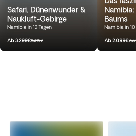
Das fasz
Safari, Dünenwunder &
Namibia:
Naukluft-Gebirge
Baums
Namibia in 12 Tagen
Namibia in 10
Ab
3.299€
Ab
2.099€
8.249€
3.2