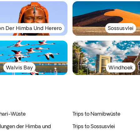
en Der Himba Und Herero
Sossusvlei
Walvis Bay
Windhoek
ahari-Wüste
Trips to Namibwüste
edlungen der Himba und
Trips to Sossusvlei