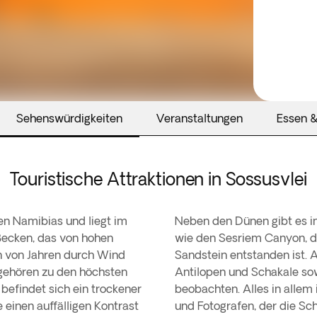
Sehenswürdigkeiten
Veranstaltungen
Essen &
Touristische Attraktionen in Sossusvlei
nen Namibias und liegt im
Neben den Dünen gibt es in
Becken, das von hohen
wie den Sesriem Canyon, de
en von Jahren durch Wind
Sandstein entstanden ist. 
gehören zu den höchsten
Antilopen und Schakale sow
 befindet sich ein trockener
beobachten. Alles in allem 
e einen auffälligen Kontrast
und Fotografen, der die Sc