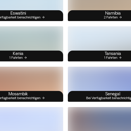
Eswatini
Namibia
erfügbarkeit benachrichtigen
2 Fahrten
Kenia
Tansania
1 Fahrten
1 Fahrten
Mosambik
Senegal
erfügbarkeit benachrichtigen
Bei Verfügbarkeit benachrichti