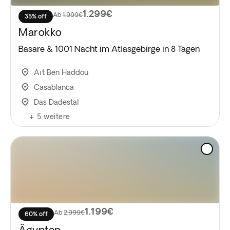
1.299€
Ab
1.999€
35% off
Marokko
Basare & 1001 Nacht im Atlasgebirge in 8 Tagen
Aït Ben Haddou
Casablanca
Das Dadestal
+
5
weitere
1.199€
Ab
2.999€
60% off
Ägypten