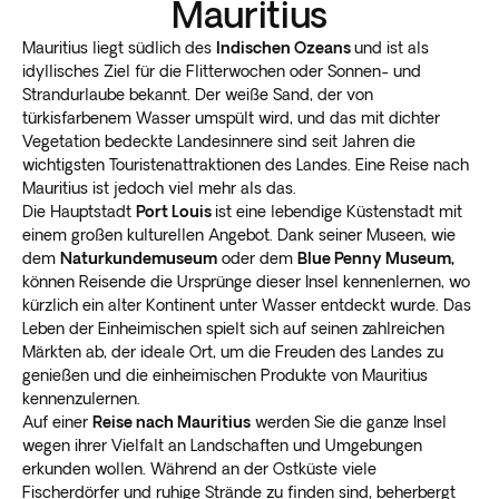
Mauritius
Mauritius liegt südlich des
Indischen Ozeans
und ist als
idyllisches Ziel für die Flitterwochen oder Sonnen- und
Strandurlaube bekannt. Der weiße Sand, der von
türkisfarbenem Wasser umspült wird, und das mit dichter
Vegetation bedeckte Landesinnere sind seit Jahren die
wichtigsten Touristenattraktionen des Landes. Eine Reise nach
Mauritius ist jedoch viel mehr als das.
Die Hauptstadt
Port Louis
ist eine lebendige Küstenstadt mit
einem großen kulturellen Angebot. Dank seiner Museen, wie
dem
Naturkundemuseum
oder dem
Blue Penny Museum,
können Reisende die Ursprünge dieser Insel kennenlernen, wo
kürzlich ein alter Kontinent unter Wasser entdeckt wurde. Das
Leben der Einheimischen spielt sich auf seinen zahlreichen
Märkten ab, der ideale Ort, um die Freuden des Landes zu
genießen und die einheimischen Produkte von Mauritius
kennenzulernen.
Auf einer
Reise nach Mauritius
werden Sie die ganze Insel
wegen ihrer Vielfalt an Landschaften und Umgebungen
erkunden wollen. Während an der Ostküste viele
Fischerdörfer und ruhige Strände zu finden sind, beherbergt