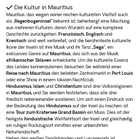
Die Kultur in Mauritius
Mauritius, das wegen seiner reichen kulturellen Vielfalt auch
als „
Regenbogeninsel“
bekannt ist, beherbergt eine Mischung
aus mehreren Kulturen, deren Wurzeln auf eine komplexe
Geschichte zurückgehen.
Französisch, Englisch
und
Kreolisch
sind weit verbreitet, und die berühmteste kulturelle
Ikone der Inseln ist ihre Musik und ihr Tanz
„Sega“
, ein
exklusives Genre auf
Mauritius,
das sich aus der Musik
afrikanischer Sklaven
entwickelte. Um die kulturelle Essenz
des Landes kennenzulernen, besuchen Sie während einer
Reise nach Mauritius
den belebten Zentralmarkt in
Port Louis
oder eine Show in einem lokalen Nachtclub.
Hinduismus, Islam
und
Christentum
sind drei Volksreligionen
in
Mauritius,
und Sie werden feststellen, dass alle drei
friedlich nebeneinander existieren. Um sich einen Eindruck von
der Bedeutung des
Hinduismus
auf der Insel zu machen, ist
eine
Tour zum Kratersee Grand Bassin
ein Muss. Dies ist der
heiligste
hinduistische
Wallfahrtsort der Insel und gleichzeitig
ein ruhiger Rückzugsort inmitten einer unberührten
Naturlandschaft.
Neben den weißen Sandstränden und Luxusresorts ist