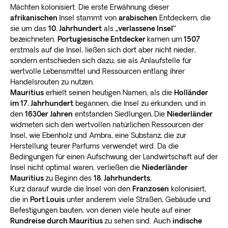
Mächten kolonisiert. Die erste Erwähnung dieser
afrikanischen
Insel stammt von
arabischen
Entdeckern, die
sie um das
10. Jahrhundert
als
„verlassene Insel“
bezeichneten.
Portugiesische Entdecker
kamen um
1507
erstmals auf die Insel, ließen sich dort aber nicht nieder,
sondern entschieden sich dazu, sie als Anlaufstelle für
wertvolle Lebensmittel und Ressourcen entlang ihrer
Handelsrouten zu nutzen.
Mauritius
erhielt seinen heutigen Namen, als die
Holländer
im 17. Jahrhundert
begannen, die Insel zu erkunden, und in
den
1630er Jahren
entstanden Siedlungen
.
Die
Niederländer
widmeten sich den wertvollen natürlichen Ressourcen der
Insel, wie Ebenholz und Ambra, eine Substanz, die zur
Herstellung teurer Parfums verwendet wird. Da die
Bedingungen für einen Aufschwung der Landwirtschaft auf der
Insel nicht optimal waren, verließen die
Niederländer
Mauritius
zu Beginn des
18. Jahrhunderts.
Kurz darauf wurde die Insel von den
Franzosen
kolonisiert,
die in
Port Louis
unter anderem viele Straßen, Gebäude und
Befestigungen bauten, von denen viele heute auf einer
Rundreise durch Mauritius
zu sehen sind. Auch
indische