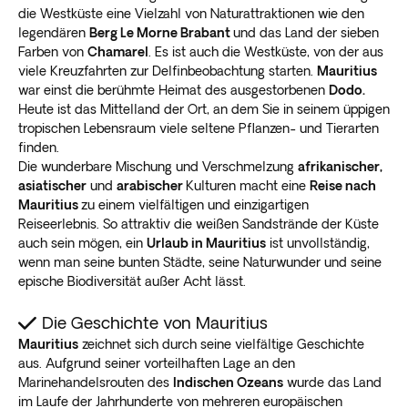
die Westküste eine Vielzahl von Naturattraktionen wie den
legendären
Berg Le Morne Brabant
und das Land der sieben
Farben von
Chamarel
. Es ist auch die Westküste, von der aus
viele Kreuzfahrten zur Delfinbeobachtung starten.
Mauritius
war einst die berühmte Heimat des ausgestorbenen
Dodo.
Heute ist das Mittelland der Ort, an dem Sie in seinem üppigen
tropischen Lebensraum viele seltene Pflanzen- und Tierarten
finden.
Die wunderbare Mischung und Verschmelzung
afrikanischer,
asiatischer
und
arabischer
Kulturen macht eine
Reise nach
Mauritius
zu einem vielfältigen und einzigartigen
Reiseerlebnis. So attraktiv die weißen Sandstrände der Küste
auch sein mögen, ein
Urlaub in Mauritius
ist unvollständig,
wenn man seine bunten Städte, seine Naturwunder und seine
epische Biodiversität außer Acht lässt.
Die Geschichte von Mauritius
Mauritius
zeichnet sich durch seine vielfältige Geschichte
aus. Aufgrund seiner vorteilhaften Lage an den
Marinehandelsrouten des
Indischen Ozeans
wurde das Land
im Laufe der Jahrhunderte von mehreren europäischen