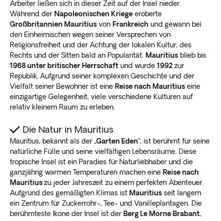
Arbeiter ließen sich in dieser Zeit auf der Insel nieder.
Während der
Napoleonischen Kriege
eroberte
Großbritannien Mauritius
von
Frankreich
und gewann bei
den Einheimischen wegen seiner Versprechen von
Religionsfreiheit und der Achtung der lokalen Kultur, des
Rechts und der Sitten bald an Popularität.
Mauritius
blieb bis
1968 unter britischer Herrschaft
und wurde
1992
zur
Republik
.
Aufgrund seiner komplexen Geschichte und der
Vielfalt seiner Bewohner ist eine
Reise nach Mauritius
eine
einzigartige Gelegenheit, viele verschiedene Kulturen auf
relativ kleinem Raum zu erleben.
Die Natur in Mauritius
Mauritius, bekannt als der „
Garten Eden
“, ist berühmt für seine
natürliche Fülle und seine vielfältigen Lebensräume. Diese
tropische Insel ist ein Paradies für Naturliebhaber und die
ganzjährig warmen Temperaturen machen eine
Reise nach
Mauritius
zu jeder Jahreszeit zu einem perfekten Abenteuer.
Aufgrund des gemäßigten Klimas ist
Mauritius
seit langem
ein Zentrum für Zuckerrohr-, Tee- und Vanilleplantagen. Die
berühmteste Ikone der Insel ist der
Berg Le Morne Brabant
,