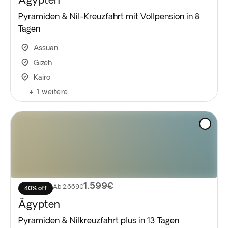
Pyramiden & Nil-Kreuzfahrt mit Vollpension in 8
Tagen
Assuan
Gizeh
Kairo
+
1
weitere
1.599€
Ab
2.669€
40% off
Ägypten
Pyramiden & Nilkreuzfahrt plus in 13 Tagen