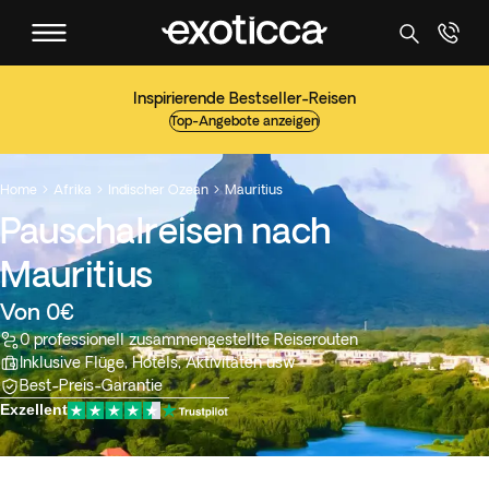
Inspirierende Bestseller-Reisen
Top-Angebote anzeigen
Home
Afrika
Indischer Ozean
Mauritius



Pauschalreisen nach
Mauritius
Von 0€
0 professionell zusammengestellte Reiserouten
Inklusive Flüge, Hotels, Aktivitäten usw
Best-Preis-Garantie
Exzellent