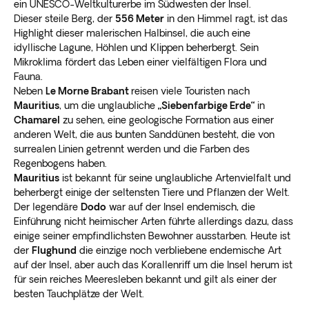
ein UNESCO-Weltkulturerbe im Südwesten der Insel.
Dieser steile Berg, der
556 Meter
in den Himmel ragt, ist das
Highlight dieser malerischen Halbinsel, die auch eine
idyllische Lagune, Höhlen und Klippen beherbergt. Sein
Mikroklima fördert das Leben einer vielfältigen Flora und
Fauna.
Neben
Le Morne Brabant
reisen viele Touristen nach
Mauritius
, um die unglaubliche
„Siebenfarbige Erde“
in
Chamarel
zu sehen, eine geologische Formation aus einer
anderen Welt, die aus bunten Sanddünen besteht, die von
surrealen Linien getrennt werden und die Farben des
Regenbogens haben.
Mauritius
ist bekannt für seine unglaubliche Artenvielfalt und
beherbergt einige der seltensten Tiere und Pflanzen der Welt.
Der legendäre
Dodo
war auf der Insel endemisch, die
Einführung nicht heimischer Arten führte allerdings dazu, dass
einige seiner empfindlichsten Bewohner ausstarben. Heute ist
der
Flughund
die einzige noch verbliebene endemische Art
auf der Insel, aber auch das Korallenriff um die Insel herum ist
für sein reiches Meeresleben bekannt und gilt als einer der
besten Tauchplätze der Welt.