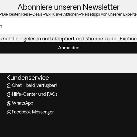
Abonniere unseren Newsletter
Die besten Reise-Deals
Exklusive Aktionen
Reisetipps von unseren Experte
n
richtlinie
gelesen und akzeptiert und stimme zu, bei Exotic
Anmelden
Kundenservice
Chat - bald verfügbar!
Hilfe-Center und FAQs
WhatsApp
Facebook Messenger