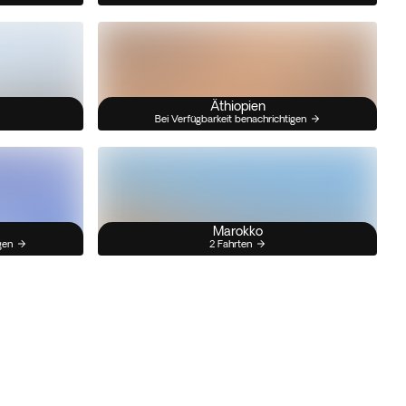
Äthiopien
Bei Verfügbarkeit benachrichtigen
Marokko
gen
2 Fahrten