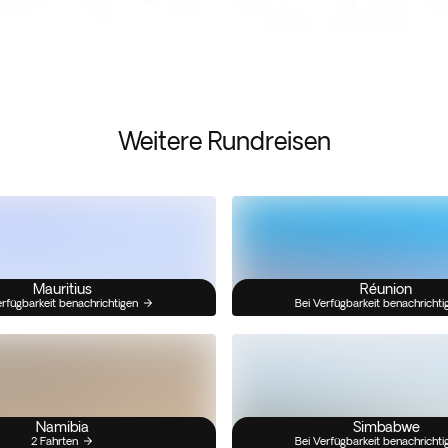
Weitere Rundreisen
Mauritius
Réunion
erfügbarkeit benachrichtigen
Bei Verfügbarkeit benachrichti
Namibia
Simbabwe
2 Fahrten
Bei Verfügbarkeit benachrichti