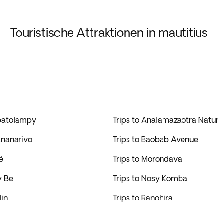
Touristische Attraktionen in mautitius
batolampy
Trips to Analamazaotra Natur
ananarivo
Trips to Baobab Avenue
é
Trips to Morondava
y Be
Trips to Nosy Komba
lin
Trips to Ranohira