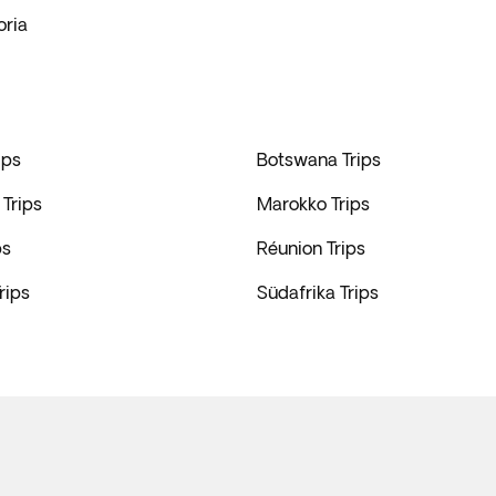
oria
ips
Botswana Trips
Trips
Marokko Trips
ps
Réunion Trips
rips
Südafrika Trips