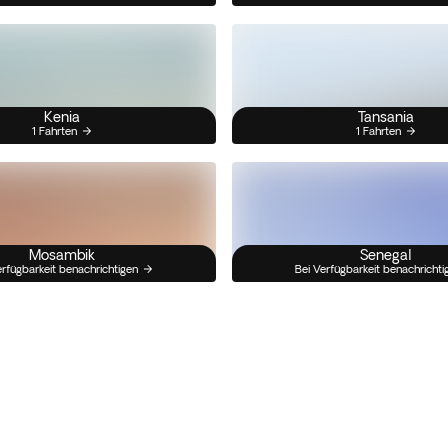
Kenia
Tansania
1 Fahrten
1 Fahrten
Mosambik
Senegal
erfügbarkeit benachrichtigen
Bei Verfügbarkeit benachrichti