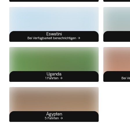
Eswatini
Bei Verfügbarkeit benachrichtigen
Uganda
1 Fahrten
Bei V
Ägypten
5 Fahrten