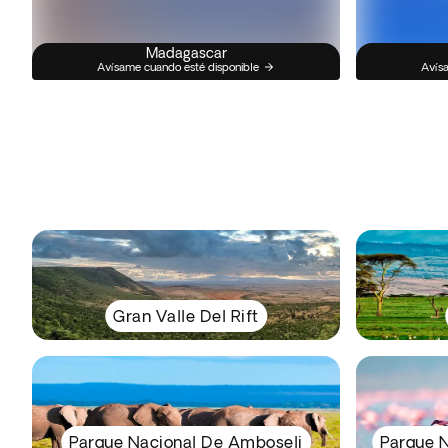
Madagascar
Avísame cuando esté disponible
Avísa
Gran Valle Del Rift
Parque Nacional De Amboseli
Parque N