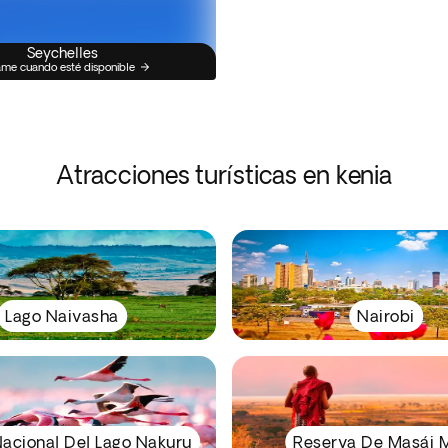
Seychelles
me cuando esté disponible
Atracciones turísticas en kenia
Lago Naivasha
Nairobi
acional Del Lago Nakuru
Reserva De Masái 