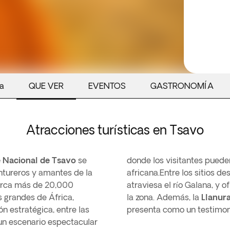
ia
QUE VER
EVENTOS
GASTRONOMÍA
Atracciones turísticas en Tsavo
 Nacional de Tsavo
se
donde los visitantes puede
ntureros y amantes de la
africana.Entre los sitios d
barca más de 20,000
atraviesa el río Galana, y 
 grandes de África,
la zona. Además, la
Llanura
ón estratégica, entre las
presenta como un testimoni
 un escenario espectacular