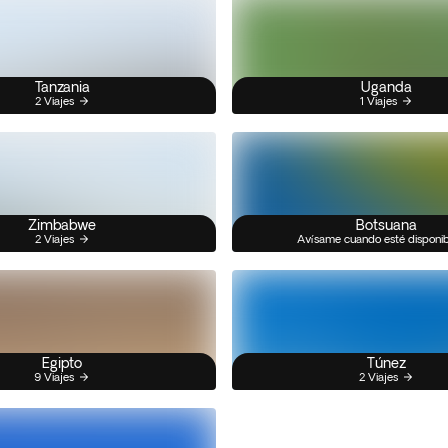
Tanzania
Uganda
2 Viajes
1 Viajes
Zimbabwe
Botsuana
2 Viajes
Avísame cuando esté disponi
Egipto
Túnez
9 Viajes
2 Viajes