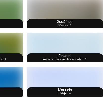
Sudáfrica
6 Viajes
Esuatini
ble
Avísame cuando esté disponible
Mauricio
1 Viajes