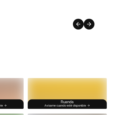
Ruanda
ble
Avísame cuando esté disponible