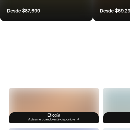
Desde
$87,699
Desde
$69,2
Etiopía
Avísame cuando esté disponible