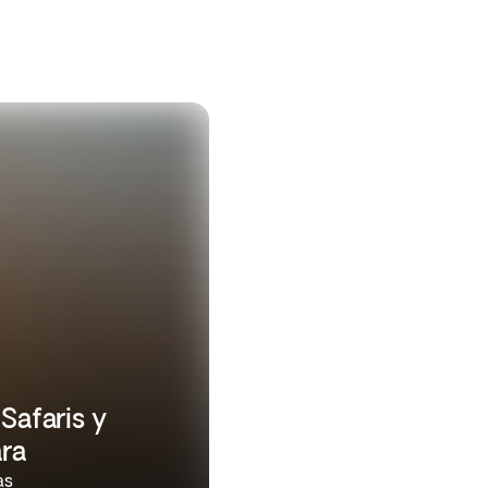
Safaris y
ra
as