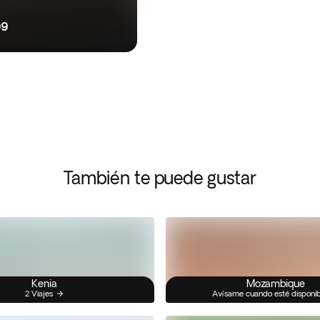
99
También te puede gustar
Kenia
Mozambique
2 Viajes
Avísame cuando esté disponi