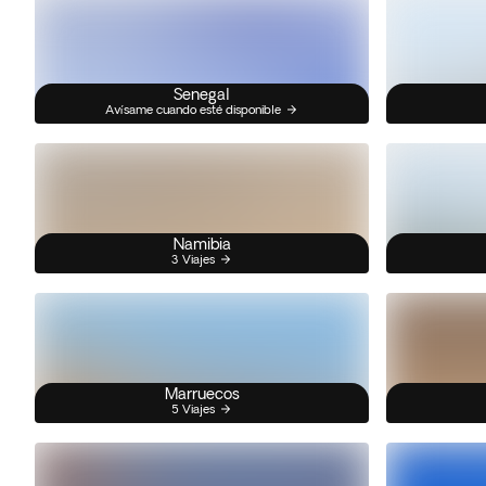
Senegal
Avísame cuando esté disponible
Namibia
3 Viajes
Marruecos
5 Viajes