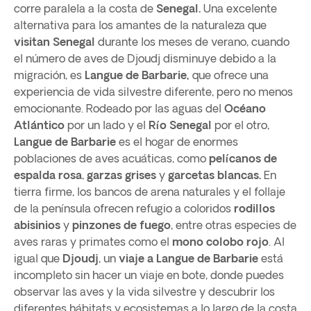
corre paralela a la costa de
Senegal.
Una excelente
alternativa para los amantes de la naturaleza que
visitan Senegal
durante los meses de verano, cuando
el número de aves de Djoudj disminuye debido a la
migración, es
Langue de Barbarie,
que ofrece una
experiencia de vida silvestre diferente, pero no menos
emocionante. Rodeado por las aguas del
Océano
Atlántico
por un lado y el
Río Senegal
por el otro,
Langue de Barbarie
es el hogar de enormes
poblaciones de aves acuáticas, como
pelícanos de
espalda rosa
,
garzas grises
y
garcetas blancas.
En
tierra firme, los bancos de arena naturales y el follaje
de la península ofrecen refugio a coloridos
rodillos
abisinios
y
pinzones de fuego
, entre otras especies de
aves raras y primates como el
mono colobo rojo
. Al
igual que
Djoudj
, un
viaje a Langue de Barbarie
está
incompleto sin hacer un viaje en bote, donde puedes
observar las aves y la vida silvestre y descubrir los
diferentes hábitats y ecosistemas a lo largo de la costa