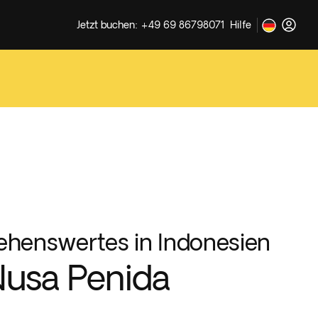
Jetzt buchen: +49 69 86798071
Hilfe
ehenswertes in Indonesien
usa Penida