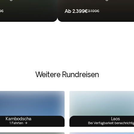
Ab
2.399€
9€
3.199€
Weitere Rundreisen
Kambodscha
Laos
1 Fahrten
Bei Verfügbarkeit benachrichti