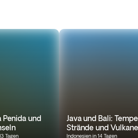
a Penida und
Java und Bali: Tempe
nseln
Strände und Vulkan
 13 Tagen
Indonesien in 14 Tagen