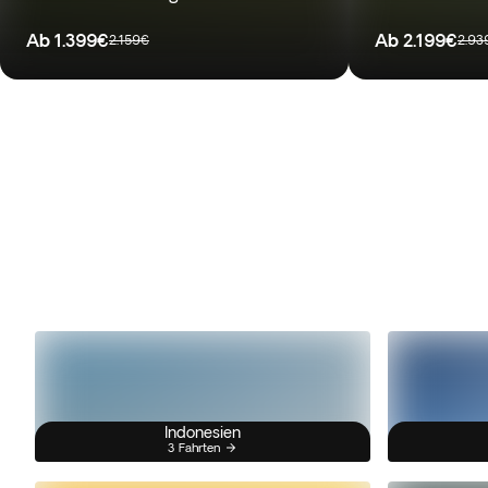
Ab
1.399€
Ab
2.199€
2.159€
2.93
Indonesien
3 Fahrten