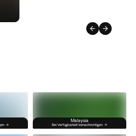
Malaysia
gen
Bei Verfügbarkeit benachrichtigen