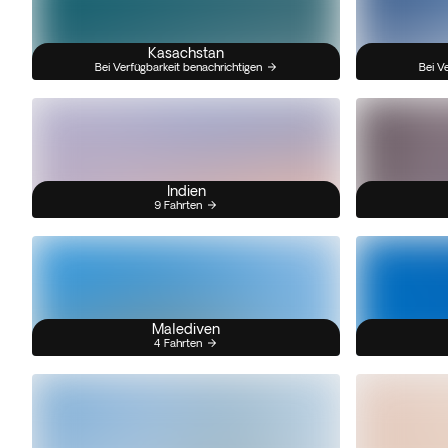
Kasachstan
Bei Verfügbarkeit benachrichtigen
Bei V
Indien
9 Fahrten
Malediven
4 Fahrten