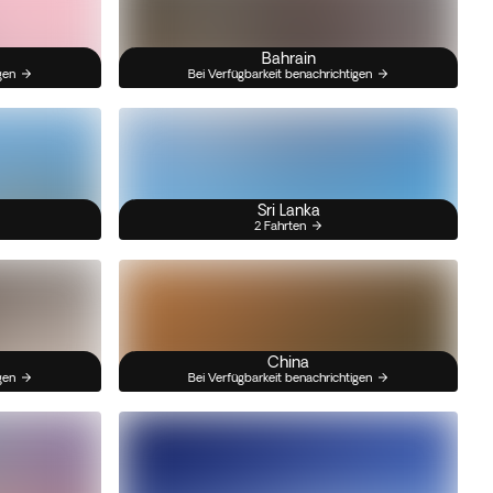
Bahrain
gen
Bei Verfügbarkeit benachrichtigen
Sri Lanka
2 Fahrten
China
gen
Bei Verfügbarkeit benachrichtigen