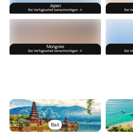
Japan
Bei Verfügbarkeit benachrichtigen
Bei V
Mongolei
Bei Verfügbarkeit benachrichtigen
Bei V
Bali