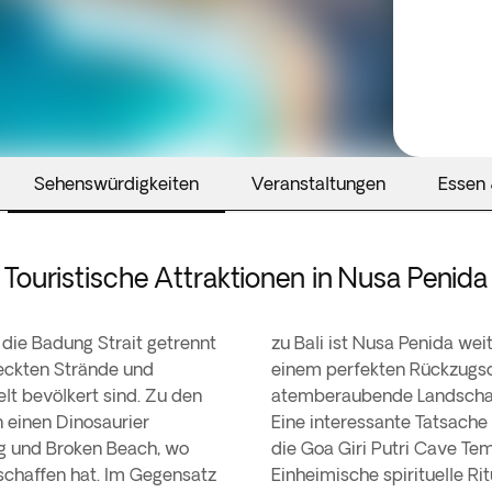
Sehenswürdigkeiten
Veranstaltungen
Essen 
Touristische Attraktionen in Nusa Penida
h die Badung Strait getrennt
ger entwickelt, was sie zu
steckten Strände und
berührte Natur und
lt bevölkert sind. Zu den
atemberaubende Landschaf
n einen Dinosaurier
Eine interessante Tatsache 
ng und Broken Beach, wo
die Goa Giri Putri Cave Temp
schaffen hat. Im Gegensatz
Einheimische spirituelle Ri