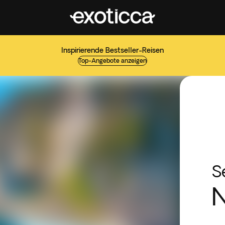
Inspirierende Bestseller-Reisen
Top-Angebote anzeigen
S
N