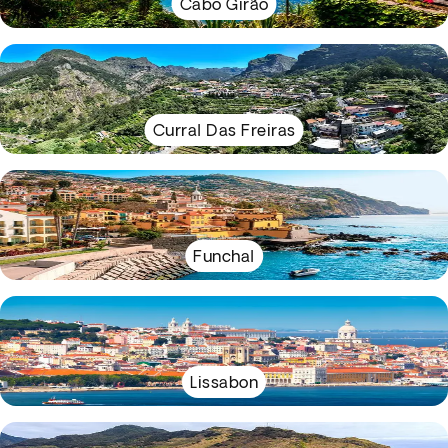
Cabo Girão
Curral Das Freiras
Funchal
Lissabon