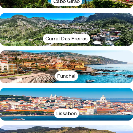
Cabo Girão
Curral Das Freiras
Funchal
Lissabon