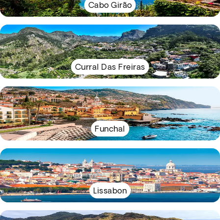
Cabo Girão
Curral Das Freiras
Funchal
Lissabon