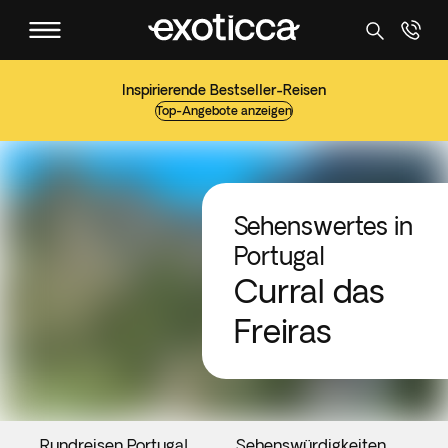
Inspirierende Bestseller-Reisen
Top-Angebote anzeigen
Sehenswertes in
Portugal
Curral das
Freiras
Rundreisen Portugal
Sehenswürdigkeiten
V