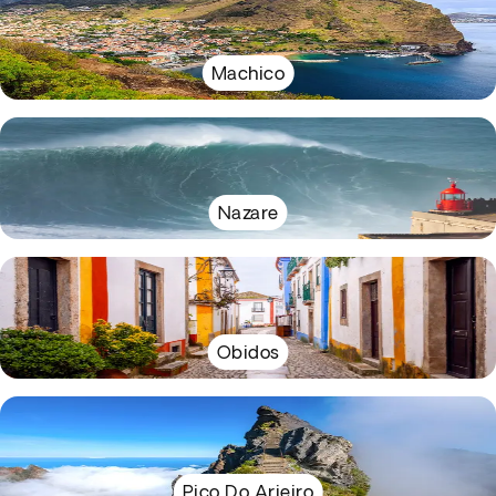
Machico
Nazare
Obidos
Pico Do Arieiro