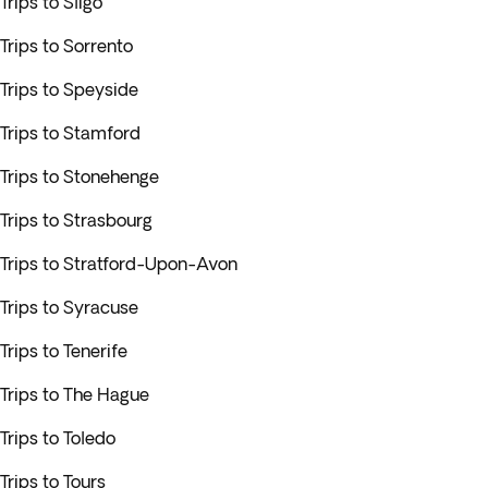
Trips to Sligo
Trips to Sorrento
Trips to Speyside
Trips to Stamford
Trips to Stonehenge
Trips to Strasbourg
Trips to Stratford-Upon-Avon
Trips to Syracuse
Trips to Tenerife
Trips to The Hague
Trips to Toledo
Trips to Tours