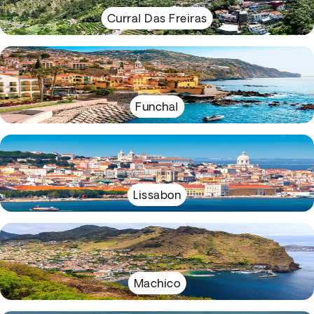
Curral Das Freiras
Funchal
Lissabon
Machico