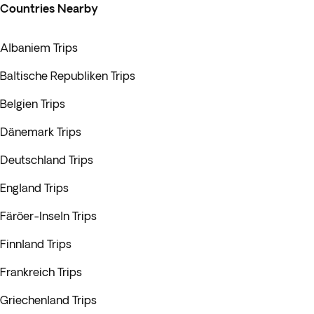
Countries Nearby
Albaniem Trips
Baltische Republiken Trips
Belgien Trips
Dänemark Trips
Deutschland Trips
England Trips
Färöer-Inseln Trips
Finnland Trips
Frankreich Trips
Griechenland Trips