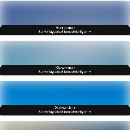
Rumänien
Bei Verfügbarkeit benachrichtigen
Slowenien
Bei Verfügbarkeit benachrichtigen
Schweden
Bei Verfügbarkeit benachrichtigen