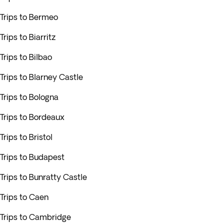
Trips to Bermeo
Trips to Biarritz
Trips to Bilbao
Trips to Blarney Castle
Trips to Bologna
Trips to Bordeaux
Trips to Bristol
Trips to Budapest
Trips to Bunratty Castle
Trips to Caen
Trips to Cambridge