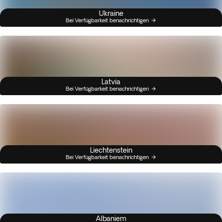
Ukraine
Bei Verfügbarkeit benachrichtigen
Latvia
Bei Verfügbarkeit benachrichtigen
Liechtenstein
Bei Verfügbarkeit benachrichtigen
Albaniem