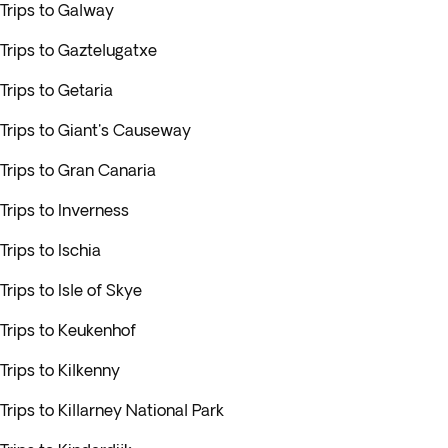
Trips to Galway
Trips to Gaztelugatxe
Trips to Getaria
Trips to Giant's Causeway
Trips to Gran Canaria
Trips to Inverness
Trips to Ischia
Trips to Isle of Skye
Trips to Keukenhof
Trips to Kilkenny
Trips to Killarney National Park