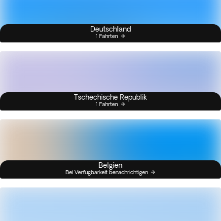
Deutschland
1 Fahrten
Tschechische Republik
1 Fahrten
Belgien
Bei Verfügbarkeit benachrichtigen