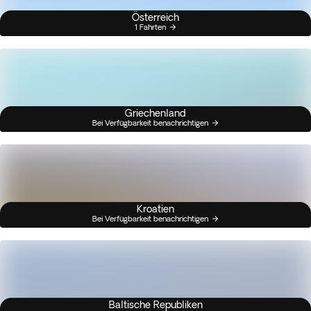
Österreich
1 Fahrten
Griechenland
Bei Verfügbarkeit benachrichtigen
Kroatien
Bei Verfügbarkeit benachrichtigen
Baltische Republiken