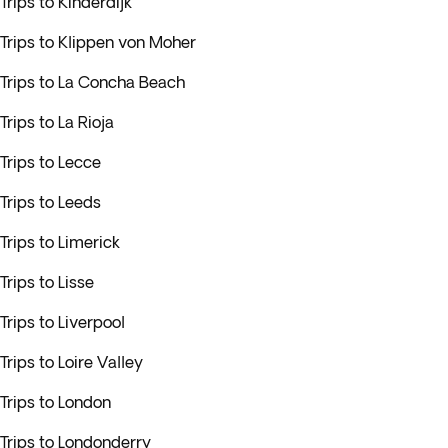
Trips to Kinderdijk
Trips to Klippen von Moher
Trips to La Concha Beach
Trips to La Rioja
Trips to Lecce
Trips to Leeds
Trips to Limerick
Trips to Lisse
Trips to Liverpool
Trips to Loire Valley
Trips to London
Trips to Londonderry