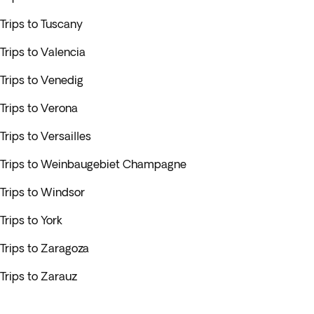
Trips to Tuscany
Trips to Valencia
Trips to Venedig
Trips to Verona
Trips to Versailles
Trips to Weinbaugebiet Champagne
Trips to Windsor
Trips to York
Trips to Zaragoza
Trips to Zarauz