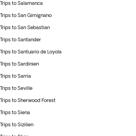
Trips to Salamanca
Trips to San Gimignano
Trips to San Sebastian
Trips to Santander
Trips to Santuario de Loyola
Trips to Sardinien
Trips to Sarria
Trips to Seville
Trips to Sherwood Forest
Trips to Siena
Trips to Sizilien