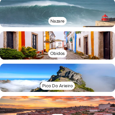
Nazare
Obidos
Pico Do Arieiro