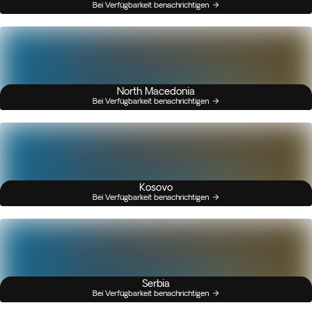
Bei Verfügbarkeit benachrichtigen
North Macedonia
Bei Verfügbarkeit benachrichtigen
Kosovo
Bei Verfügbarkeit benachrichtigen
Serbia
Bei Verfügbarkeit benachrichtigen