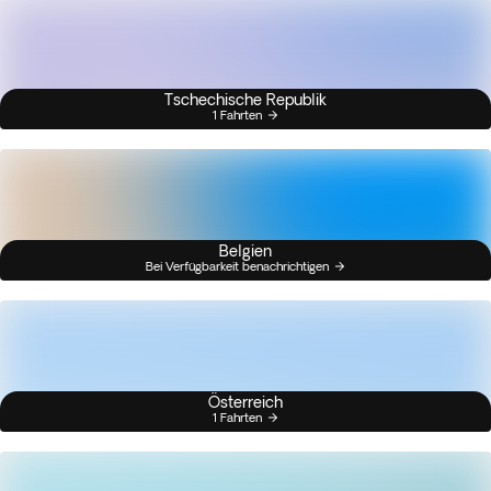
Tschechische Republik
1 Fahrten
Belgien
Bei Verfügbarkeit benachrichtigen
Österreich
1 Fahrten