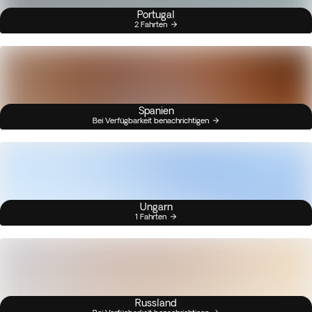
Portugal
2 Fahrten
Spanien
Bei Verfügbarkeit benachrichtigen
Ungarn
1 Fahrten
Russland