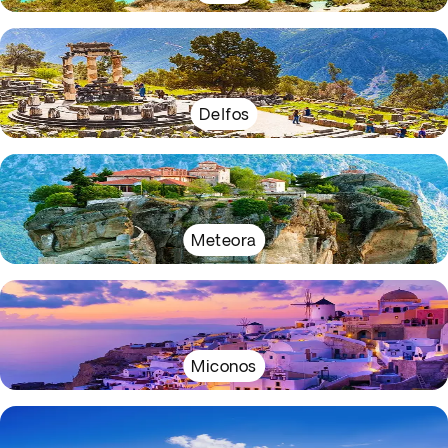
Delfos
Meteora
Miconos