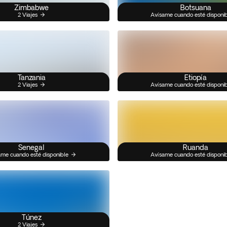
Zimbabwe
Botsuana
2 Viajes
Avísame cuando esté disponi
Tanzania
Etiopía
2 Viajes
Avísame cuando esté disponi
Senegal
Ruanda
me cuando esté disponible
Avísame cuando esté disponi
Túnez
2 Viajes