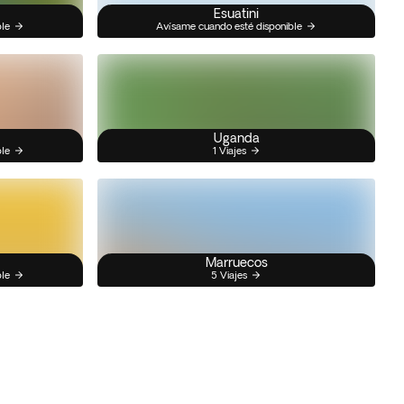
Esuatini
ble
Avísame cuando esté disponible
Uganda
ble
1 Viajes
Marruecos
ble
5 Viajes