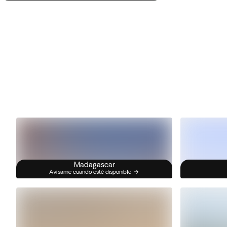
Madagascar
Avísame cuando esté disponible