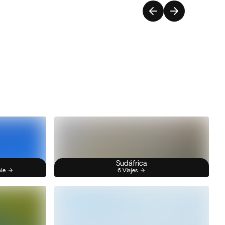
Sudáfrica
ble
6 Viajes