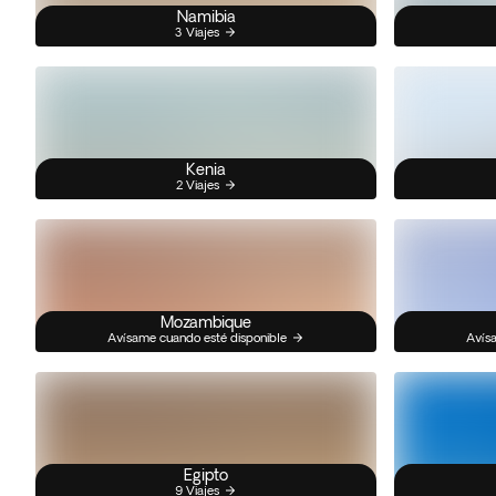
Namibia
3 Viajes
Kenia
2 Viajes
Mozambique
Avísame cuando esté disponible
Avísa
Egipto
9 Viajes