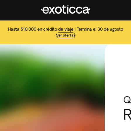
Hasta $10,000 en crédito de viaje | Termina el 30 de agosto
Ver ofertas
Q
R