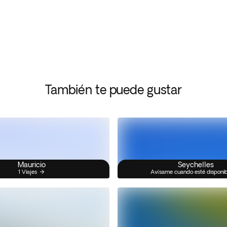
También te puede gustar
Mauricio
Seychelles
1 Viajes
Avísame cuando esté disponi