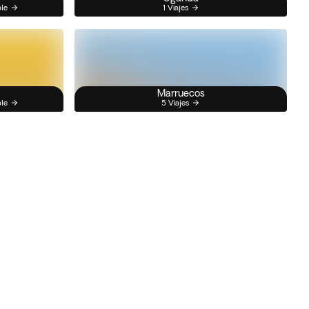
ble
1 Viajes
Marruecos
ble
5 Viajes