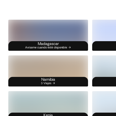
Madagascar
Avísame cuando esté disponible
Namibia
3 Viajes
Kenia