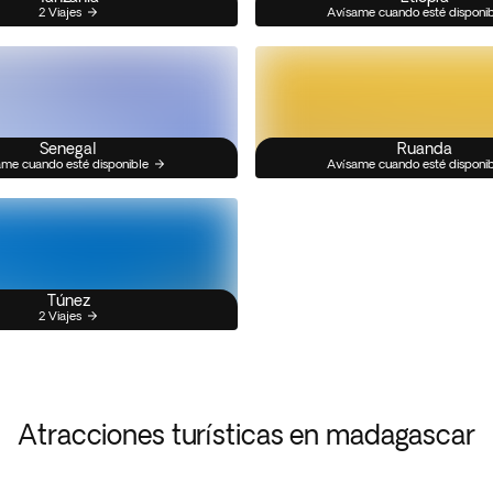
2 Viajes
Avísame cuando esté disponi
Senegal
Ruanda
me cuando esté disponible
Avísame cuando esté disponi
Túnez
2 Viajes
Atracciones turísticas en madagascar