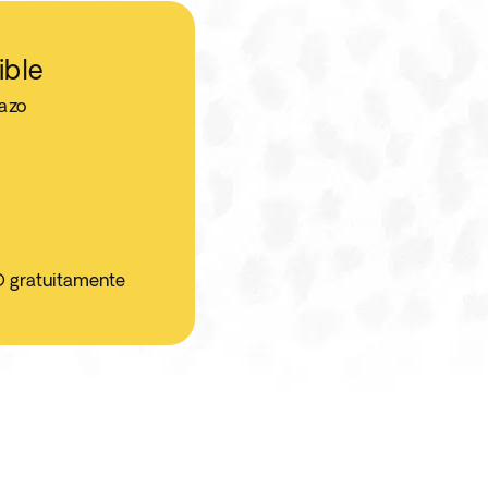
ible
jazo
O gratuitamente