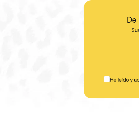
De 
Sus
He leído y a