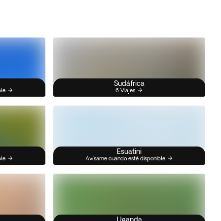
Sudáfrica
ble
6 Viajes
Esuatini
ble
Avísame cuando esté disponible
Uganda