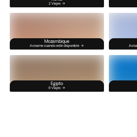
2 Viajes
Mozambique
Avísame cuando esté disponible
Avísa
Egipto
9 Viajes