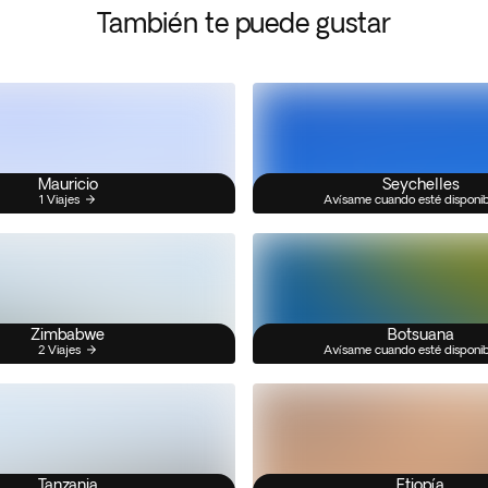
También te puede gustar
Mauricio
Seychelles
1 Viajes
Avísame cuando esté disponi
Zimbabwe
Botsuana
2 Viajes
Avísame cuando esté disponi
Tanzania
Etiopía