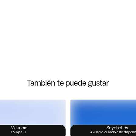
También te puede gustar
Mauricio
Seychelles
1 Viajes
Avísame cuando esté disponi