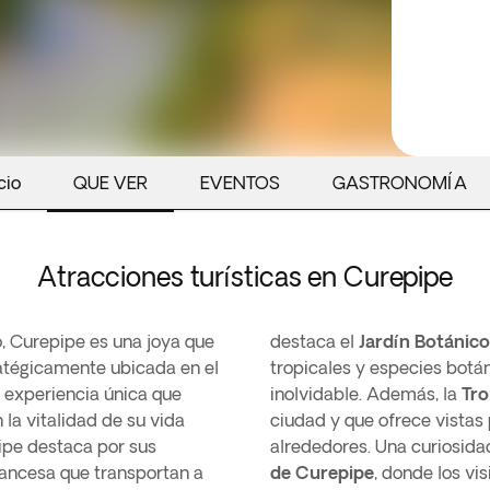
cio
QUE VER
EVENTOS
GASTRONOMÍA
Atracciones turísticas en Curepipe
o, Curepipe es una joya que
destaca el
Jardín Botánic
ratégicamente ubicada en el
tropicales y especies botá
na experiencia única que
inolvidable. Además, la
Tro
 la vitalidad de su vida
ciudad y que ofrece vista
ipe destaca por sus
alrededores. Una curiosida
rancesa que transportan a
de Curepipe
, donde los vi