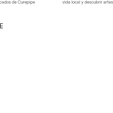
tacados de Curepipe
vida local y descubrir arte
E