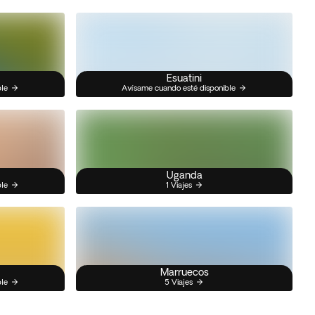
Esuatini
ble
Avísame cuando esté disponible
Uganda
ble
1 Viajes
Marruecos
ble
5 Viajes