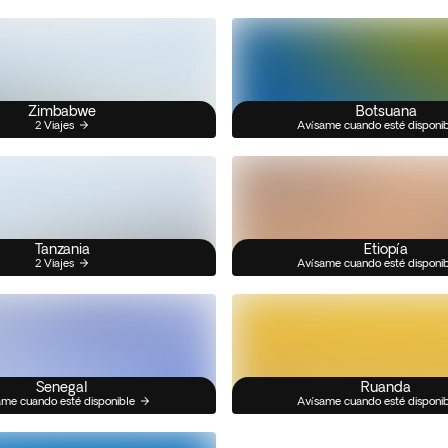
Zimbabwe
Botsuana
2 Viajes
Avísame cuando esté disponi
Tanzania
Etiopía
2 Viajes
Avísame cuando esté disponi
Senegal
Ruanda
me cuando esté disponible
Avísame cuando esté disponi