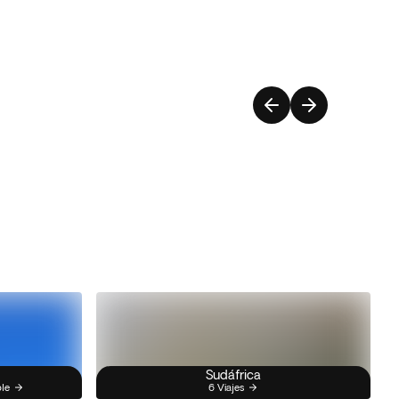
Sudáfrica
ble
6 Viajes