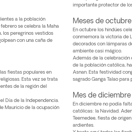
importante protector de los
ientes a la población
Meses de octubre
 febrero se celebra la Maha
En octubre los hindúes celeb
, los peregrinos vestidos
conmemora la victoria de 
 golpean con una caña de
decorados con lámparas de
ambiente casi mágico.
Además de la celebración d
de la población católica, h
las fiestas populares en
Asnan. Esta festividad cong
ligiosas. Esta vez se trata
sagrado Ganga Talao para p
entes de la región del
Mes de diciembre
a el Día de la Independencia.
En diciembre no podía falt
de Mauricio de la ocupación
católicas: la Navidad. Adem
Teemedee, fiesta de origen
ardientes.