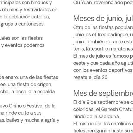
principales son hindúes y
Qu Yuan, reverenciado poet
 rituales y festividades en
 la población católica,
Meses de junio, ju
 agrupa a cantoneses,
Otra de las fiestas popular
junio, es el Tropicadingue,
áles son las fiestas
junio. También durante este
s y eventos podemos
tenis, Kitesurf, o maratones
El mes de julio es famoso po
oeste y que cada año aglut
con los eventos deportivos
e enero, una de las fiestas
regata el día 26.
e, una fiesta de origen
cho, la boca, o la espalda
Mes de septiembr
El día 9 de septiembre se 
evo Chino o Festival de la
coloridas: el Ganesh Chatu
a rinde culto a sus
hindú de la sabiduría.
s, bailes y mucha alegría y
El mismo día, los católicos
fieles peregrinan hasta su 