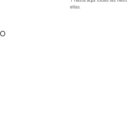
Y hasta aquí todas las fie
ellas.
IO