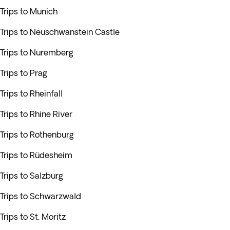
Trips to Munich
Trips to Neuschwanstein Castle
Trips to Nuremberg
Trips to Prag
Trips to Rheinfall
Trips to Rhine River
Trips to Rothenburg
Trips to Rüdesheim
Trips to Salzburg
Trips to Schwarzwald
Trips to St. Moritz