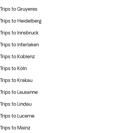
Trips to Gruyeres
Trips to Heidelberg
Trips to Innsbruck
Trips to Interlaken
Trips to Koblenz
Trips to Köln
Trips to Krakau
Trips to Lausanne
Trips to Lindau
Trips to Lucerne
Trips to Mainz