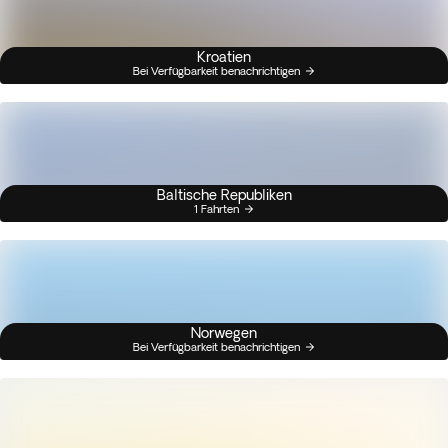
Kroatien
Bei Verfügbarkeit benachrichtigen
Baltische Republiken
1 Fahrten
Norwegen
Bei Verfügbarkeit benachrichtigen