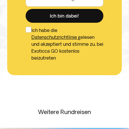
Ich bin dabei!
Ich habe die
Datenschutzrichtlinie
gelesen
und akzeptiert und stimme zu, bei
Exoticca GO kostenlos
beizutreten
Weitere Rundreisen