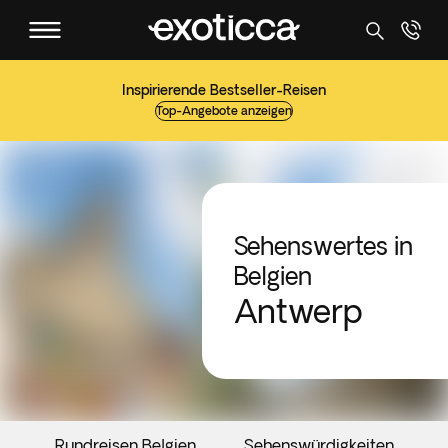
Inspirierende Bestseller-Reisen
Top-Angebote anzeigen
Sehenswertes in
Belgien
Antwerp
Rundreisen Belgien
Sehenswürdigkeiten