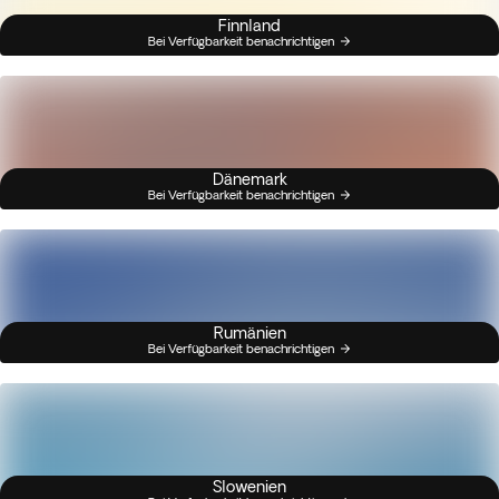
Finnland
Bei Verfügbarkeit benachrichtigen
Dänemark
Bei Verfügbarkeit benachrichtigen
Rumänien
Bei Verfügbarkeit benachrichtigen
Slowenien