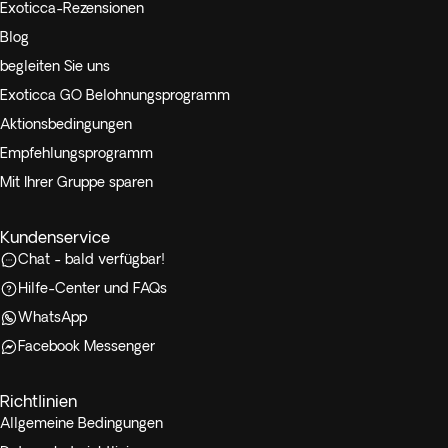
Exoticca-Rezensionen
Blog
begleiten Sie uns
Exoticca GO Belohnungsprogramm
Aktionsbedingungen
Empfehlungsprogramm
Mit Ihrer Gruppe sparen
Kundenservice
Chat - bald verfügbar!
Hilfe-Center und FAQs
WhatsApp
Facebook Messenger
Richtlinien
Allgemeine Bedingungen