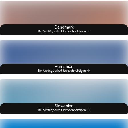
Dänemark
Bei Verfügbarkeit benachrichtigen
Rumänien
Bei Verfügbarkeit benachrichtigen
Slowenien
Bei Verfügbarkeit benachrichtigen