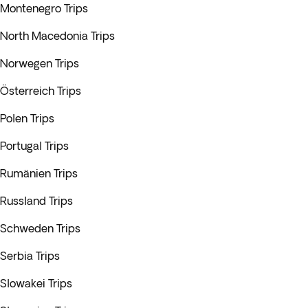
Montenegro Trips
North Macedonia Trips
Norwegen Trips
Österreich Trips
Polen Trips
Portugal Trips
Rumänien Trips
Russland Trips
Schweden Trips
Serbia Trips
Slowakei Trips