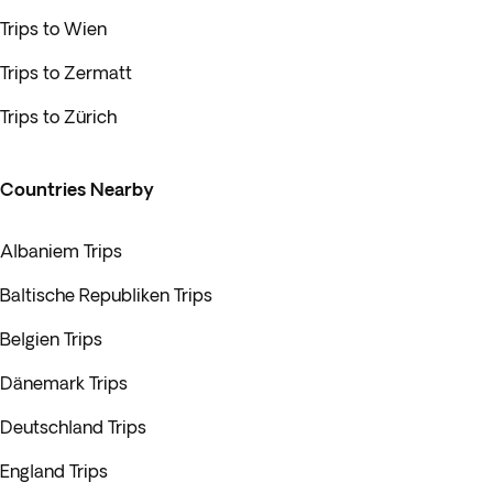
Trips to Wien
Trips to Zermatt
Trips to Zürich
Countries Nearby
Albaniem Trips
Baltische Republiken Trips
Belgien Trips
Dänemark Trips
Deutschland Trips
England Trips