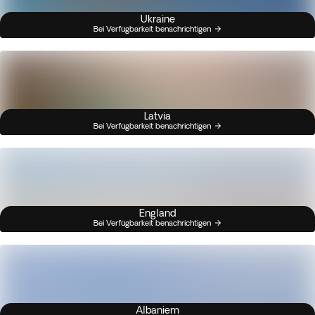
Ukraine
Bei Verfügbarkeit benachrichtigen
Latvia
Bei Verfügbarkeit benachrichtigen
England
Bei Verfügbarkeit benachrichtigen
Albaniem