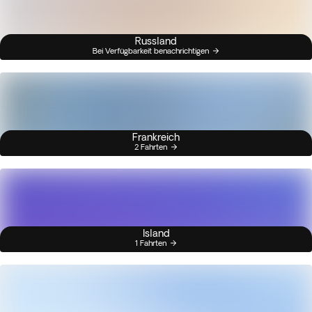
Russland
Bei Verfügbarkeit benachrichtigen
Frankreich
2 Fahrten
Island
1 Fahrten