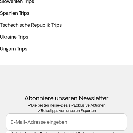
Slowenien Trips
Spanien Trips
Tschechische Republik Trips
Ukraine Trips
Ungarn Trips
Abonniere unseren Newsletter
Die besten Reise-Deals
Exklusive Aktionen
Reisetipps von unseren Experten
E-Mail-Adresse eingeben