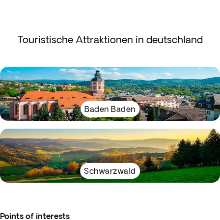
Touristische Attraktionen in deutschland
Baden Baden
Schwarzwald
Points of interests