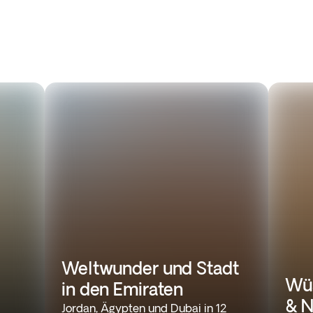
Weltwunder und Stadt
Wüs
in den Emiraten
& N
Jordan, Ägypten und Dubai in 12