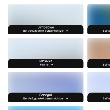
Simbabwe
Bei Verfügbarkeit benachrichtigen
Bei V
Tansania
1 Fahrten
Bei V
Senegal
Bei Verfügbarkeit benachrichtigen
Bei V