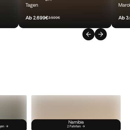
Tagen
Marok
Ab
2.699€
Ab
3
3.599€
Namibia
gen
2 Fahrten