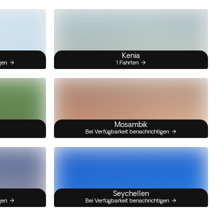
Kenia
gen
1 Fahrten
Mosambik
Bei Verfügbarkeit benachrichtigen
Seychellen
gen
Bei Verfügbarkeit benachrichtigen