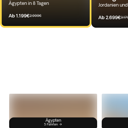
Ägypten in 8 Tagen
Jordanien und
Ab
1.199€
2.999€
Ab
2.699€
3.17
Ägypten
5 Fahrten