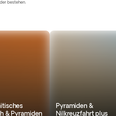
der bestehen.
tisches
Pyramiden &
ch & Pyramiden
Nilkreuzfahrt plus