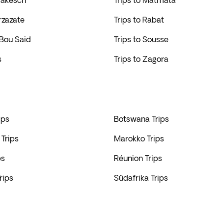
rakesch
Trips to Matmata
rzazate
Trips to Rabat
 Bou Said
Trips to Sousse
s
Trips to Zagora
ips
Botswana Trips
Trips
Marokko Trips
ps
Réunion Trips
rips
Südafrika Trips