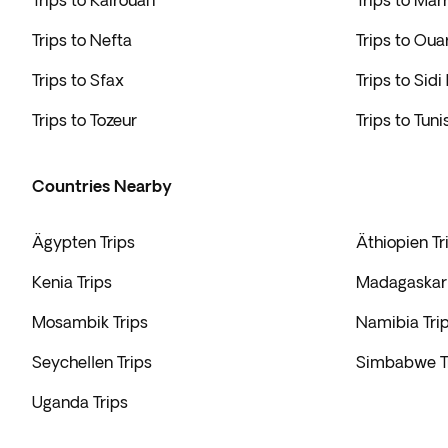
Trips to Kairouan
Trips to Mar
Trips to Nefta
Trips to Oua
Trips to Sfax
Trips to Sidi
Trips to Tozeur
Trips to Tuni
Countries Nearby
Ägypten Trips
Äthiopien Tr
Kenia Trips
Madagaskar 
Mosambik Trips
Namibia Tri
Seychellen Trips
Simbabwe T
Uganda Trips