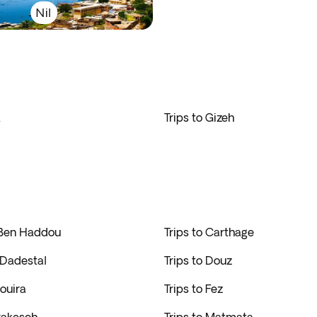
Nil
a
Trips to Gizeh
t Ben Haddou
Trips to Carthage
 Dadestal
Trips to Douz
aouira
Trips to Fez