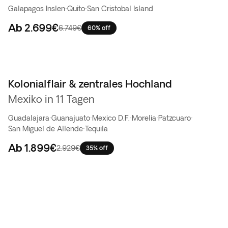
Galapagos Inslen
·
Quito
·
San Cristobal Island
Ab
2.699€
6.749€
60% off
Kolonialflair & zentrales Hochland
Mexiko in 11 Tagen
Guadalajara
·
Guanajuato
·
Mexico D.F.
·
Morelia
·
Patzcuaro
·
San Miguel de Allende
·
Tequila
Ab
1.899€
2.929€
35% off