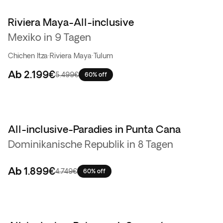
Riviera Maya-All-inclusive
Flash-Sale
Mexiko in 9 Tagen
Chichen Itza
·
Riviera Maya
·
Tulum
Ab
2.199€
5.499€
60% off
All-inclusive-Paradies in Punta Cana
Flash-Sale
Dominikanische Republik in 8 Tagen
Ab
1.899€
4.749€
60% off