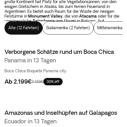
große Kontinent hat Platz für alle Vegetationszonen, von den
eisigen Gletschern in Alaska, bis zum fernen Feuerland in
Argentinien. Es bietet auch Raum für die Wüste der riesigen
Felstürme in
Monument Valley
, die von
Atacama
oder für die
unermessliche
Salzpfanne von
Uyuni
in Bolivien. Auf
Rundreisen durch Amerika findet man ebenfalls Wälder, wie
Alle
(
12 Fahrten
)
Südamerika
(
2 Fahrten
)
Mittelamerika
(
die im
Yellowstone-Nationalpark
, die
Rocky Mountains
oder
die unberührten Lärchen, die zwischen Argentinien und Chile
wachsen. Man findet aber auch kolossale Wasserfälle, wie die
Niagara
oder die
Iguazú
. Und wenn sich unsere Augen bereits
mit Landschaften gefüllt haben, warten auf uns immer noch die
Verborgene Schätze rund um Boca Chica
jahrtausende alten Bauwerke der Inkas oder der Mayas in Peru,
Panama in 13 Tagen
Mexiko und Guatemala.
Denn die Horizonte in Amerika
erscheinen endlos weit
.
Boca Chica
·
Boquete
·
Panama city
Ab
2.199€
3.149€
30% off
Amazonas und Inselhüpfen auf Galapagos
Flash-Sale
Ecuador in 13 Tagen