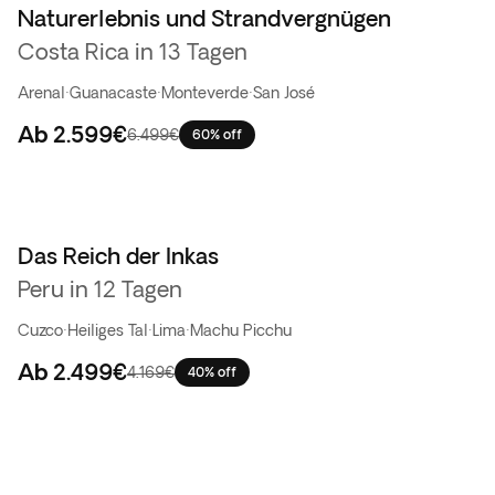
Naturerlebnis und Strandvergnügen
Flash-Sale
Costa Rica in 13 Tagen
Arenal
·
Guanacaste
·
Monteverde
·
San José
Ab
2.599€
6.499€
60% off
Das Reich der Inkas
Bestseller
Peru in 12 Tagen
Cuzco
·
Heiliges Tal
·
Lima
·
Machu Picchu
Ab
2.499€
4.169€
40% off