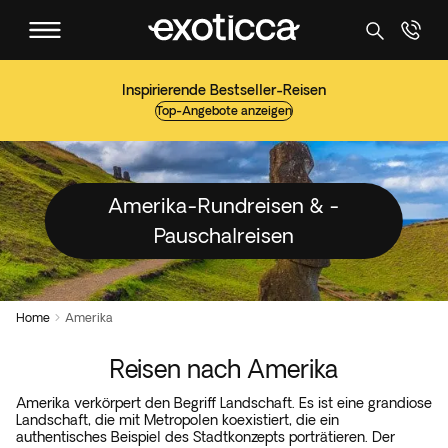
Inspirierende Bestseller-Reisen
Top-Angebote anzeigen
Amerika-Rundreisen & -
Pauschalreisen
Home
Amerika

Reisen nach Amerika
Amerika verkörpert den Begriff Landschaft. Es ist eine grandiose
Landschaft, die mit Metropolen koexistiert, die ein
authentisches Beispiel des Stadtkonzepts porträtieren. Der