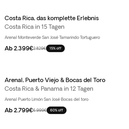
Costa Rica, das komplette Erlebnis
Costa Rica in 15 Tagen
Arenal
·
Monteverde
·
San José
·
Tamarindo
·
Tortuguero
Ab
2.399€
2.829€
15% off
Arenal, Puerto Viejo & Bocas del Toro
Flash-Sale
Costa Rica & Panama in 12 Tagen
Arenal
·
Puerto Limón
·
San José
·
Bocas del toro
Ab
2.799€
6.999€
60% off