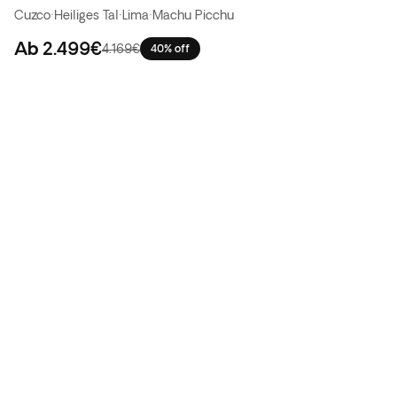
Cuzco
·
Heiliges Tal
·
Lima
·
Machu Picchu
Ab
2.499€
4.169€
40% off