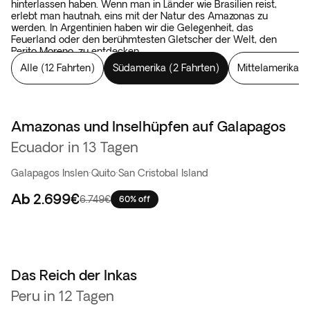
hinterlassen haben. Wenn man in Länder wie Brasilien reist,
erlebt man hautnah, eins mit der Natur des Amazonas zu
werden. In Argentinien haben wir die Gelegenheit, das
Feuerland oder den berühmtesten Gletscher der Welt, den
Perito Moreno, zu entdecken.
Alle
(
12 Fahrten
)
Südamerika
(
2 Fahrten
)
Mittelamerika
(
Amazonas und Inselhüpfen auf Galapagos
Flash-Sale
Ecuador in 13 Tagen
Galapagos Inslen
·
Quito
·
San Cristobal Island
Ab
2.699€
6.749€
60% off
Das Reich der Inkas
Bestseller
Peru in 12 Tagen