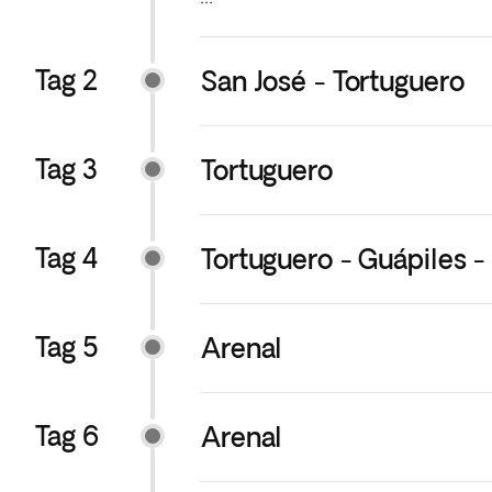
Wenn Ihr Hin- oder Rückflug in den
Tages am Flughafen sein.
Tag 2
San José - Tortuguero
Tag 3
Tortuguero
Tag 4
Tortuguero - Guápiles -
Tag 5
Arenal
Tag 6
Arenal