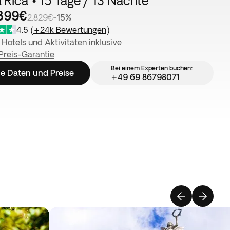
 Rica • 15 Tage / 13 Nächte
.399€
2.829€
-15%
4.5
(
+24k Bewertungen
)
 Hotels und Aktivitäten inklusive
Preis-Garantie
Bei einem Experten buchen:
e Daten und Preise
+49 69 86798071