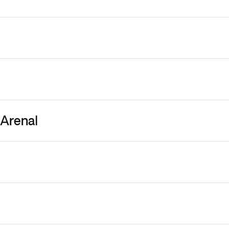
 frühen Morgenstunden (vor 4 Uhr) abfliegt, müssen Sie sch
 Arenal