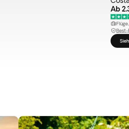
Costa
Ab 2
Flüge,
Best-
Sieh