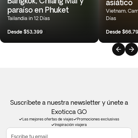
Bangkok, Chiang Mai y
asiático
paraíso en Phuket
Vietnam, Camb
Tailandia in 12 Días
Días
Desde
$53,399
0
Desde
$66,7
Suscríbete a nuestra newsletter y únete a
Exoticca GO
Las mejores ofertas de viajes
Promociones exclusivas
Inspiración viajera
Escribe tu email