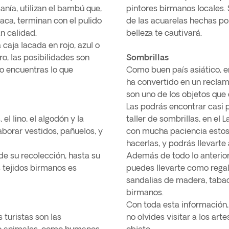
anía, utilizan el bambú que,
pintores birmanos locales.
aca, terminan con el pulido
de las acuarelas hechas po
n calidad.
belleza te cautivará.
aja lacada en rojo, azul o
ro, las posibilidades son
Sombrillas
ro encuentras lo que
Como buen país asiático, e
ha convertido en un reclamo
son uno de los objetos qu
Las podrás encontrar casi p
l lino, el algodón y la
taller de sombrillas, en el
aborar vestidos, pañuelos, y
con mucha paciencia estos p
hacerlas, y podrás llevarte
de su recolección, hasta su
Además de todo lo anterio
s tejidos birmanos es
puedes llevarte como regalo
sandalias de madera, tabac
birmanos.
Con toda esta información
turistas son las
no olvides visitar a los ar