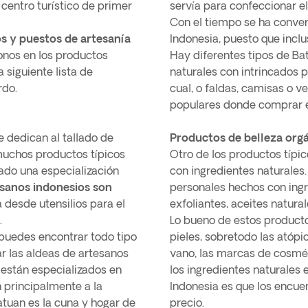
n centro turístico de primer
servía para confeccionar el
Con el tiempo se ha conve
 y puestos de artesanía
Indonesia, puesto que incl
onos en los productos
Hay diferentes tipos de Bat
 siguiente lista de
naturales con intrincados p
rdo.
cual, o faldas, camisas o v
populares donde comprar es
 dedican al tallado de
Productos de belleza org
 muchos productos típicos
Otro de los productos típi
rado una especialización
con ingredientes naturales
sanos indonesios son
personales hechos con ingr
 desde utensilios para el
exfoliantes, aceites natura
.
Lo bueno de estos producto
, puedes encontrar todo tipo
pieles, sobretodo las atópi
ar las aldeas de artesanos
vano, las marcas de cosmé
están especializados en
los ingredientes naturales
 principalmente a la
Indonesia es que los encu
Batuan es la cuna y hogar de
precio.