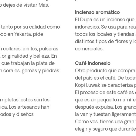
o dejes de visitar Mas.
Incienso aromático
El Dupa es un incienso que f
a tanto por su calidad como
indonesios. Se usa para re
todo en Yakarta, pide
todos los locales y tiendas
distintos tipos de flores y
 collares, anillos, pulseras
comerciales.
riginalidad y belleza. En
 que trabajan la plata de
Café Indonesio
n corales, gemas y piedras
Otro producto que comprar
del país es el café. De toda
Kopi Luwak se caracteriza p
El proceso de este café es
mpletas, estos son los
que es un pequeño mamífero
ica. Los artesanos han
después expulsa. Los granos
odos y diseños
la van y tuestan ligerament
Como ves, tienes una gran 
elegir y seguro que durante