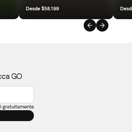
Desde
$58,199
0
Desd
icca GO
O gratuitamente