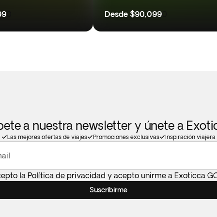
99
0
Desde
$90,099
0
bete a nuestra newsletter y únete a Exot
Las mejores ofertas de viajes
Promociones exclusivas
Inspiración viajera
ail
cepto la
Política de privacidad
y acepto unirme a Exoticca G
Suscribirme