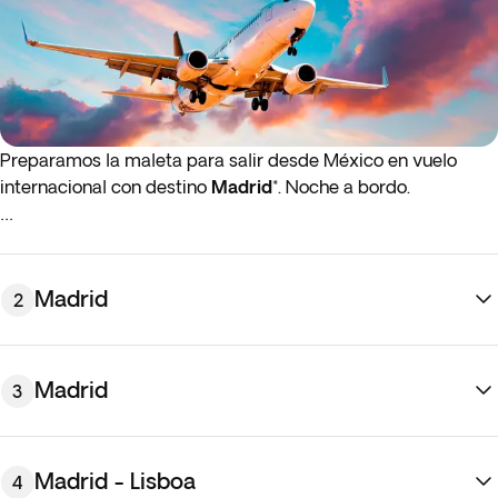
Preparamos la maleta para salir desde México en vuelo
internacional con destino
Madrid
*. Noche a bordo.
* Si los vuelos de ida o de regreso salen en la madrugada
(antes de las 4:00 a. m.) debes llegar al aeropuerto la noche
anterior al día de salida indicado.
Madrid
2
Madrid
3
Madrid - Lisboa
4