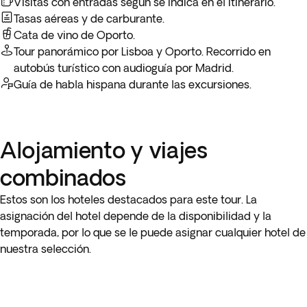
Visitas con entradas según se indica en el itinerario.
que llegues a México al día siguiente.
Tasas aéreas y de carburante.
La siguiente parada será en Vila Nova de Gaia, famosa por
Cata de vino de Oporto.
las impresionantes bodegas de vino de Oporto, donde
Tour panorámico por Lisboa y Oporto. Recorrido en
tendrás la oportunidad de
visitar una bodega
de renombre
autobús turístico con audioguía por Madrid.
y aprender todo sobre el proceso de elaboración de este
Guía de habla hispana durante las excursiones.
vino de fama mundial. Se incluye también una degustación
de 2 vinos de Oporto, la oportunidad perfecta para saborear
algunos de los mejores del mundo. Resto del día libre para
seguir disfrutando de la ciudad. Alojamiento en Oporto.
Alojamiento y viajes
combinados
Estos son los hoteles destacados para este tour. La
asignación del hotel depende de la disponibilidad y la
temporada, por lo que se le puede asignar cualquier hotel de
nuestra selección.