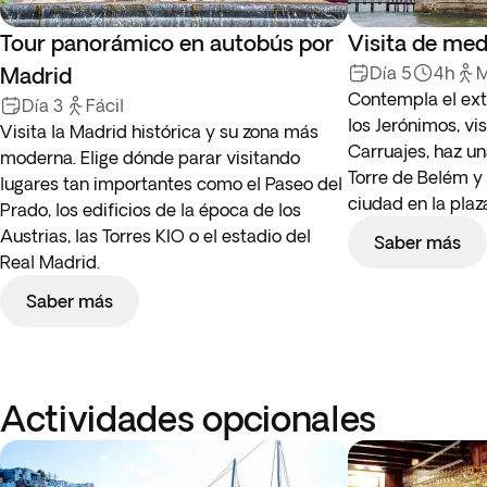
Tour panorámico en autobús por
Visita de med
Madrid
Día 5
4h
M
Contempla el ext
Día 3
Fácil
los Jerónimos, vi
Visita la Madrid histórica y su zona más
Carruajes, haz un
moderna. Elige dónde parar visitando
Torre de Belém y 
lugares tan importantes como el Paseo del
ciudad en la pla
Prado, los edificios de la época de los
Austrias, las Torres KIO o el estadio del
Saber más
Real Madrid.
Saber más
Actividades opcionales