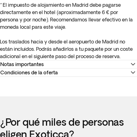
*
El impuesto de alojamiento en Madrid debe pagarse
directamente en el hotel (aproximadamente 6 € por
persona y por noche). Recomendamos llevar efectivo en la
moneda local para este viaje.
Los traslados hacia y desde el aeropuerto de Madrid no
están incluidos. Podrás añadirlos a tu paquete por un coste
adicional en el siguiente paso del proceso de reserva.
Notas importantes
Condiciones de la oferta
Antes de tu viaje, recibirás los documentos de viaje
definitivos con el itinerario confirmado.
La información de su billete la podrá encontrar en su
* Los detalles de tu vuelo interno estarán disponibles como
itinerario de viaje. Recuerde realizar el check-in en la página
máximo 15 días antes de la salida o se te proporcionarán en
web de la compañía aérea o directamente en el mostrador
destino.
de facturación del aeropuerto.
¿Por qué miles de personas
** Los horarios de check-in y check-out quedan establecidos
Alojamiento en los hoteles previstos o similares. En caso de
según la operativa interna de cada alojamiento. Como
cambio, el alojamiento previsto siempre será de categoría
eligen Exoticca?
norma general, el horario de check-in en los hoteles es a
igual o superior. La categoría de los hoteles no está