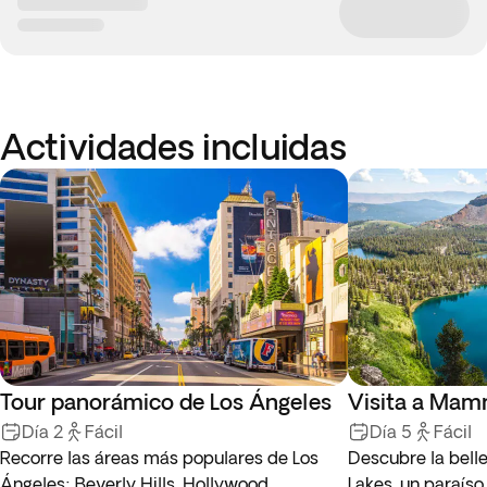
Actividades incluidas
Tour panorámico de Los Ángeles
Visita a Mam
Día 2
Fácil
Día 5
Fácil
Recorre las áreas más populares de Los
Descubre la bel
Ángeles: Beverly Hills, Hollywood
Lakes, un paraíso 