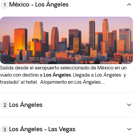
México - Los Ángeles
1
Salida desde el aeropuerto seleccionado de México en un
vuelo con destino a
Los Ángeles
. Llegada a Los Ángeles y
traslado* al hotel. Alojamiento en Los Ángeles.
* Para el traslado de llegada, tras recoger el equipaje, debes
ir al nivel 3 (Salidas) del aeropuerto y buscar la señal roja
Los Ángeles
2
“Hotel & Courtesy Shuttles”. Desde allí podréis tomar la
lanzadera con el nombre de vuestro hotel.
Los Ángeles - Las Vegas
3