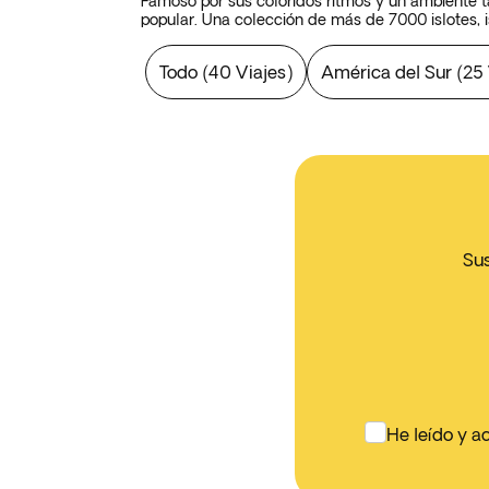
Famoso por sus coloridos ritmos y un ambiente 
popular. Una colección de más de 7000 islotes, i
El grupo de islas del Caribe está compuesto por 
Todo
(
40 Viajes
)
América del Sur
(
25 
del Norte, ubicada frente a la costa del Golfo d
convierten los
viajes organizados al Caribe
en u
Muchos viajeros optan por las famosas islas de 
pequeñas islas como Saint Barts y Saint Martin h
Caribe ha tenido una historia turbulenta. En un 
mezcla de culturas e idiomas. Las islas que es
Desde surfear o disfrutar de Punta Cana, en la R
carnaval en Trinidad o tumbarse en cualquier pla
Sus
Historia del Caribe
Las islas del Caribe fueron habitadas primero po
principales eran los taínos de las
Grandes Antill
Después de la llegada de Cristóbal Colón, la re
la población nativa siguió cuando los colonos usa
muertes.
He leído y a
A medida que el Imperio español comenzó a decli
británico, francés, holandés e incluso danés.