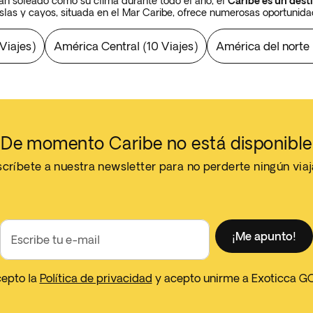
tan soleado como su clima durante todo el año, el
Caribe es un dest
slas y cayos, situada en el Mar Caribe, ofrece numerosas oportunidad
las Antillas Mayores y Menores, las Indias Occidentales y el Archip
Viajes
)
América Central
(
10 Viajes
)
América del norte
e México y al este de América Central. La gran cantidad de
playas pa
no de los destinos de vacaciones más populares del mundo.
Cuba, Jamaica, República Dominicana, Puerto Rico, Antigua, Santa Luc
an crecido en popularidad entre los viajeros de lujo en los últimos a
momento u otro, casi todas las islas del Caribe han sido colonizadas
tán geográficamente cercanas entre sí son a menudo mundos separada
De momento Caribe no está disponible
epública Dominicana hasta relajarse con los ritmos relajados del reg
ya de arena blanca en Cayo Santa María, Cuba, un circuito por el Cari
críbete a nuestra newsletter para no perderte ningún via
r los pueblos
caribes y arawak
, pero en el momento del primer conta
as, las Bahamas y las islas de Sotavento
, los caribes de las islas d
¡Me apunto!
Escribe tu e-mail
gión fue reclamada por España y los colonialistas comenzaron a asen
ron su trabajo para extraer la riqueza de los recursos contenidos en l
cepto la
Política de privacidad
y acepto unirme a Exoticca G
nar, otras potencias europeas comenzaron a establecer su propia pre