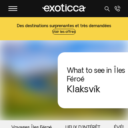
Des destinations surprenantes et très demandées
Voir les offres
What to see in Îles
Féroé
Klaksvík
Voyages Îles Féroé
LIEUX D'INTÉRÊT
ÉVÉN