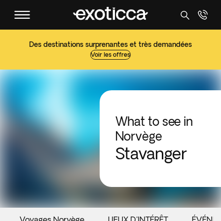
Des destinations surprenantes et très demandées
Voir les offres
What to see in
Norvège
Stavanger
Voyages Norvège
LIEUX D'INTÉRÊT
ÉVÉNE