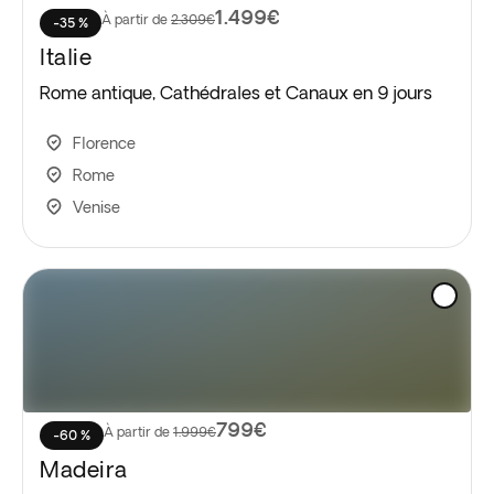
1.499€
À partir de
2.309€
-35 %
Italie
Rome antique, Cathédrales et Canaux en 9 jours
Florence
Rome
Venise
799€
À partir de
1.999€
-60 %
Madeira