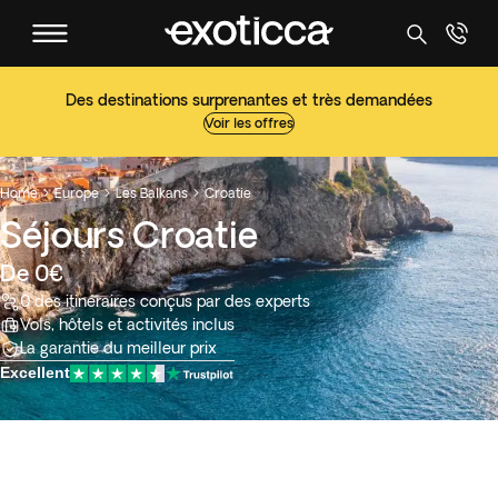
Des destinations surprenantes et très demandées
Voir les offres
Home
Europe
Les Balkans
Croatie



Séjours Croatie
De 0€
0 des itinéraires conçus par des experts
Vols, hôtels et activités inclus
La garantie du meilleur prix
Excellent