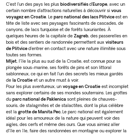
C’est l’un des pays les plus
biodiversifiés
d’
Europe
, avec un
certain nombre d’attractions naturelles à découvrir si
vous
voyagez en Croatie
. Le
parc national des lacs Plitvice
est en
tête de liste avec ses paysages fascinants de cascades, de
canyons, de lacs turquoise et de forêts luxuriantes. À
quelques heures de la capitale de
Zagreb
, des passerelles en
bois et des sentiers de randonnée permettent aux
visiteurs
de Plitvice
d’entrer en contact avec une nature illimitée sous
toutes ses formes.
Mljet
, l’île la plus au sud de la Croatie, est connue pour sa
plongée sous-marine, ses forêts de pins et son littoral
sablonneux, ce qui en fait l’un des secrets les mieux gardés
de
la Croatie
et un autre must à voir.
Pour les plus aventureux, un
voyage en Croatie
est incomplet
sans explorer certains de ses mondes souterrains. Les grottes
du
parc national de Paklenica
sont pleines de chauves-
souris, de stalagmites et de stalactites, dont la plus célèbre
est la
grotte de Manita Pec.
Le parc national est également
idéal pour les amoureux de la nature qui peuvent voir des
aigles, des cerfs et même des ours. Que vous aimiez aller
d’île en île, faire des randonnées en montagne ou explorer la