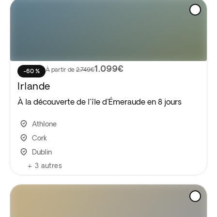
1.099€
À partir de
2.749€
-60 %
Irlande
À la découverte de l'île d'Émeraude en 8 jours
Athlone
Cork
Dublin
+
3
autres