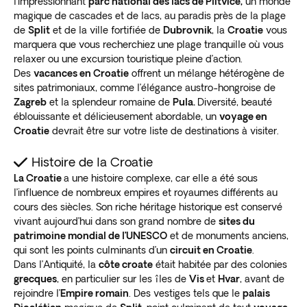
l’impressionnant
parc national des lacs de Plitvice,
un monde
magique de cascades et de lacs, au paradis près de la plage
de
Split
et de la ville fortifiée de
Dubrovnik
, la
Croatie
vous
marquera que vous recherchiez une plage tranquille où vous
relaxer ou une excursion touristique pleine d’action.
Des
vacances en Croatie
offrent un mélange hétérogène de
sites patrimoniaux, comme l’élégance austro-hongroise de
Zagreb
et la splendeur romaine de
Pula.
Diversité, beauté
éblouissante et délicieusement abordable, un
voyage en
Croatie
devrait être sur votre liste de destinations à visiter.
Histoire de la Croatie
La Croatie
a une histoire complexe, car elle a été sous
l’influence de nombreux empires et royaumes différents au
cours des siècles. Son riche héritage historique est conservé
vivant aujourd’hui dans son grand nombre de
sites du
patrimoine mondial de l’UNESCO
et de monuments anciens,
qui sont les points culminants d’un
circuit en Croatie
.
Dans l’Antiquité, la
côte croate
était habitée par des colonies
grecques
, en particulier sur les îles de
Vis
et
Hvar
, avant de
rejoindre l’
Empire romain
. Des vestiges tels que le
palais