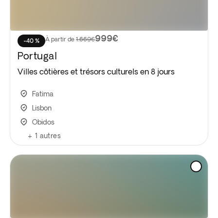
999€
À partir de
1.669€
-40 %
Portugal
Villes côtières et trésors culturels en 8 jours
Fatima
Lisbon
Obidos
+
1
autres