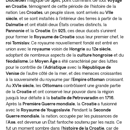
Dioclétien
magique de
Split
, point culminant de tout
voyage
en Croatie
, témoignent de cette période de l’histoire de la
nation. Les
Croates
, un peuple slave, sont arrivés au
VIIe
siècle
, et se sont installés à l’intérieur des terres à partir de la
Dalmatie
et ont établi deux États croates distincts, la
Pannonie
et la
Croatie
. En
925,
ces deux ducats s’unirent
pour former le
Royaume de Croatie
sous leur premier chef, le
roi Tomislav.
Ce royaume nouvellement fondé est entré en
union avec le
royaume
voisin de
Hongrie
au
12e siècle,
adoptant de nombreux aspects de la
culture hongroise
et du
féodalisme.
Le
Moyen Âge
a été caractérisé par des luttes
pour le contrôle de l’
Adriatique
avec la
République de
Venise
de l’autre côté de la mer, et des menaces croissantes
à la souveraineté du royaume par l’
Empire ottoman
croissant.
Au
XVIe siècle,
les
Ottomans
contrôlaient une grande partie
de la
Croatie
et ont conservé leur pouvoir dans la région
jusqu’à leur défaite à la
bataille de Petrovaradin
en
1716.
Après la
Première Guerre mondiale
, la
Croatie
a fusionné
avec le
Royaume de Yougoslavie
. Pendant la
Seconde
Guerre mondiale
, la nation, occupée par les puissances de
l’
Axe
, est devenue un État fantoche soutenu par les nazis. Ce
fut un moment sombre dans l’
histoire de la Croatie
, car de