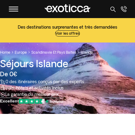
Des destinations surprenantes et très demandées
Voir les offres
Home
Europe
Scandinavie Et Pays Baltes
Islande



Séjours Islande
De 0€
0 des itinéraires conçus par des experts
Vols, hôtels et activités inclus
La garantie du meilleur prix
Excellent