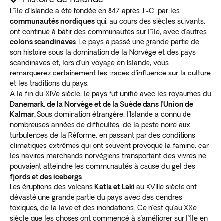
L’île d’Islande a été fondée en 847 après J.-C. par les
communautés nordiques
qui, au cours des siècles suivants,
ont continué à bâtir des communautés sur l’île, avec d’autres
colons scandinaves
. Le pays a passé une grande partie de
son histoire sous la domination de la Norvège et des pays
scandinaves et, lors d’un voyage en Islande, vous
remarquerez certainement les traces d’influence sur la culture
et les traditions du pays.
À la fin du XIVe siècle, le pays fut unifié avec les royaumes du
Danemark, de la
Norvège
et de la Suède dans l’Union de
Kalmar.
Sous domination étrangère, l’Islande a connu de
nombreuses années de difficultés, de la peste noire aux
turbulences de la Réforme, en passant par des conditions
climatiques extrêmes qui ont souvent provoqué la famine, car
les navires marchands norvégiens transportant des vivres ne
pouvaient atteindre les communautés à cause du gel des
fjords et des icebergs
.
Les éruptions des volcans
Katla et Laki
au XVIIIe siècle ont
dévasté une grande partie du pays avec des cendres
toxiques, de la lave et des inondations. Ce n’est qu’au XXe
siècle que les choses ont commencé à s’améliorer sur l’île en