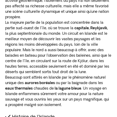
activité géothermique, l’isolement du pays n’a non seulement
pas affecté sa richesse culturelle, mais elle a même favorisé
une scène culturelle dynamique et unique ainsi qu’une nation
prospère.
La majeure partie de la population est concentrée dans la
partie sud-ouest de l’île, où se trouve la
capitale, Reykjavik,
la plus septentrionale du monde. Un circuit en Islande est le
meilleur moyen de découvrir les vastes paysages et les
régions les moins développées du pays, loin de la ville
populaire. Mais le nord a aussi beaucoup à offrir, avec des
balades en bateau pour l’observation des baleines, ainsi que le
centre de l’île, en circulant sur la route de Kjölur, dans les
hautes terres, accessible seulement en été et dominé par les
déserts qui semblent sortis tout droit de la lune.
Beaucoup sont attirés en Islande par le phénomène naturel
unique des
aurores boréales
ou par la baignade dans les
eaux thermales
chaudes de
la lagune bleue
. Un voyage en
Islande enflammera sûrement votre amour pour la nature
sauvage et vous ouvrira les yeux sur un pays magnifique, qui
a prospéré malgré son isolement.
Histoire de l’Islande