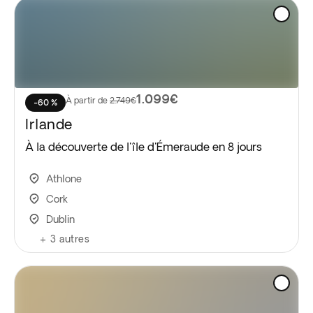
1.099€
À partir de
2.749€
-60 %
Irlande
À la découverte de l'île d'Émeraude en 8 jours
Athlone
Cork
Dublin
+
3
autres