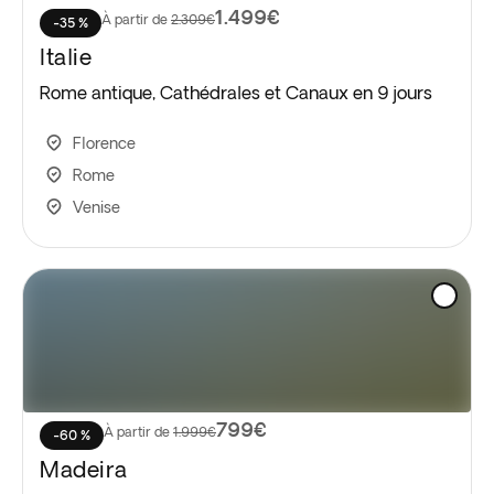
1.499€
À partir de
2.309€
-35 %
Italie
Rome antique, Cathédrales et Canaux en 9 jours
Florence
Rome
Venise
799€
À partir de
1.999€
-60 %
Madeira