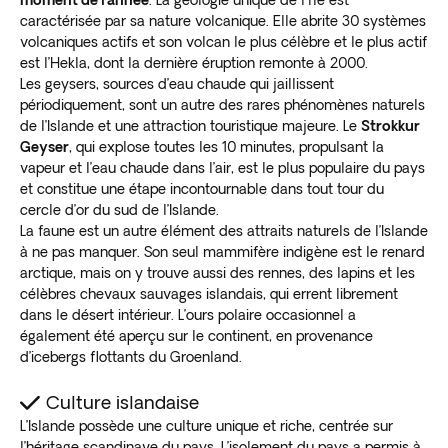
moment de l’année
. La géologie unique de l’île est
caractérisée par sa nature volcanique. Elle abrite 30 systèmes
volcaniques actifs et son volcan le plus célèbre et le plus actif
est l’Hekla, dont la dernière éruption remonte à 2000.
Les geysers, sources d’eau chaude qui jaillissent
périodiquement, sont un autre des rares phénomènes naturels
de l’Islande et une attraction touristique majeure. Le
Strokkur
Geyser
, qui explose toutes les 10 minutes, propulsant la
vapeur et l’eau chaude dans l’air, est le plus populaire du pays
et constitue une étape incontournable dans tout tour du
cercle d’or du sud de l’Islande.
La faune est un autre élément des attraits naturels de l’Islande
à ne pas manquer. Son seul mammifère indigène est le renard
arctique, mais on y trouve aussi des rennes, des lapins et les
célèbres chevaux sauvages islandais, qui errent librement
dans le désert intérieur. L’ours polaire occasionnel a
également été aperçu sur le continent, en provenance
d’icebergs flottants du Groenland.
Culture islandaise
L’Islande possède une culture unique et riche, centrée sur
l’héritage scandinave du pays. L’isolement du pays a permis à