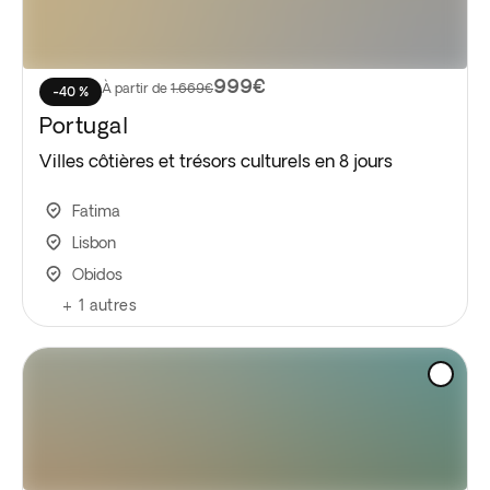
999€
À partir de
1.669€
-40 %
Portugal
Villes côtières et trésors culturels en 8 jours
Fatima
Lisbon
Obidos
+
1
autres