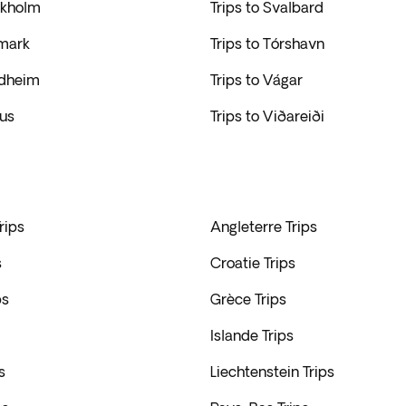
ckholm
Trips to Svalbard
emark
Trips to Tórshavn
ndheim
Trips to Vágar
ius
Trips to Viðareiði
rips
Angleterre Trips
s
Croatie Trips
ps
Grèce Trips
Islande Trips
s
Liechtenstein Trips