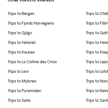
Other Points of interests
Trips to Bergen
Trips to Châ
Trips to Fjords Norvégiens
Trips to Flå
Trips to Gjógv
Trips to Go
Trips to Helsinki
Trips to He
Trips to Kaunas
Trips to Kla
Trips to La Colline des Croix
Trips to Lap
Trips to Levi
Trips to Lofo
Trips to Mykines
Trips to Nor
Trips to Pyramiden
Trips to Rein
Trips to Salla
Trips to Sant