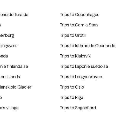
teau de Turaida
Trips to Copenhague
m
Trips to Gamla Stan
thenburg
Trips to Grotli
nningsvær
Trips to Isthme de Courlande
ipėda
Trips to Klaksvík
onie finlandaise
Trips to Laponie suédoise
ten Islands
Trips to Longyearbyen
denskiöld Glacier
Trips to Oslo
e
Trips to Riga
a's village
Trips to Sognefjord