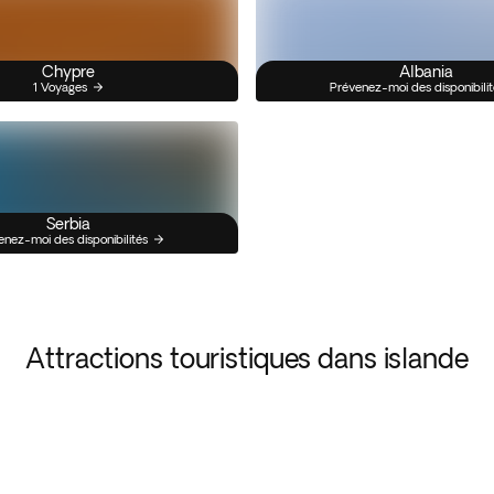
Chypre
Albania
1 Voyages
Prévenez-moi des disponibilit
Serbia
enez-moi des disponibilités
Attractions touristiques dans islande