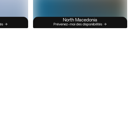
North Macedonia
és
Prévenez-moi des disponibilités