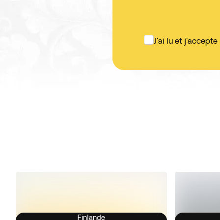
J'ai lu et j'accepte
Finlande