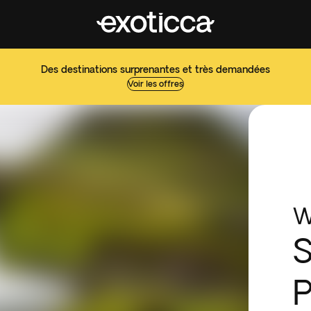
Des destinations surprenantes et très demandées
Voir les offres
W
S
P