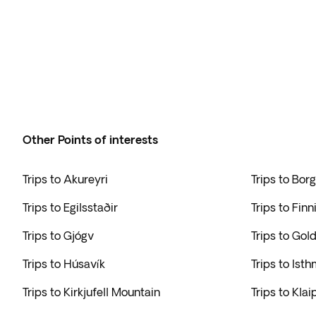
Other Points of interests
Trips to Akureyri
Trips to Bor
Trips to Egilsstaðir
Trips to Fin
Trips to Gjógv
Trips to Gol
Trips to Húsavík
Trips to Ist
Trips to Kirkjufell Mountain
Trips to Kla