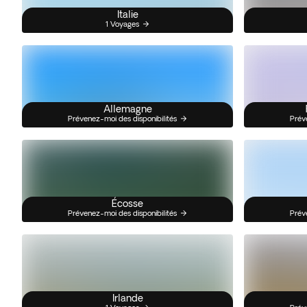
Italie
1 Voyages
Allemagne
Prévenez-moi des disponibilités
Prév
Écosse
Prévenez-moi des disponibilités
Prév
Irlande