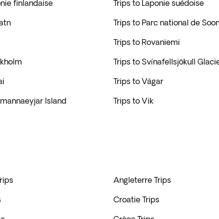
onie finlandaise
Trips to Laponie suédoise
atn
Trips to Parc national de So
Trips to Rovaniemi
ckholm
Trips to Svínafellsjökull Glaci
ai
Trips to Vágar
tmannaeyjar Island
Trips to Vik
rips
Angleterre Trips
s
Croatie Trips