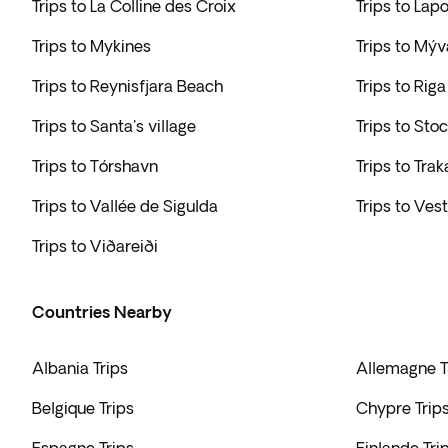
Trips to La Colline des Croix
Trips to Lap
Trips to Mykines
Trips to Mýv
Trips to Reynisfjara Beach
Trips to Riga
Trips to Santa's village
Trips to Sto
Trips to Tórshavn
Trips to Trak
Trips to Vallée de Sigulda
Trips to Ves
Trips to Viðareiði
Countries Nearby
Albania Trips
Allemagne T
Belgique Trips
Chypre Trip