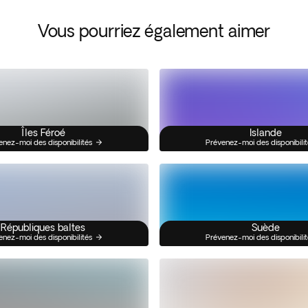
Vous pourriez également aimer
Îles Féroé
Islande
enez-moi des disponibilités
Prévenez-moi des disponibilit
Républiques baltes
Suède
enez-moi des disponibilités
Prévenez-moi des disponibilit