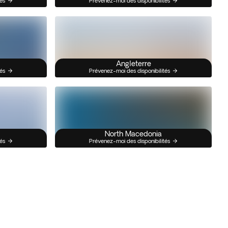
és
Prévenez-moi des disponibilités
Angleterre
és
Prévenez-moi des disponibilités
North Macedonia
és
Prévenez-moi des disponibilités