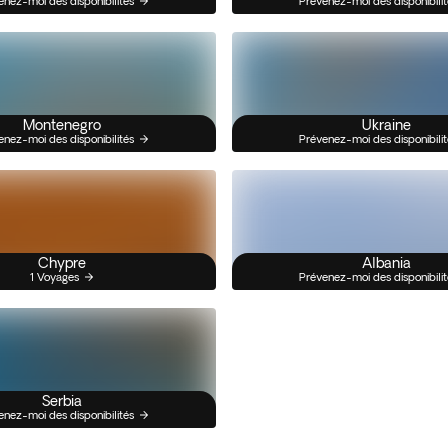
enez-moi des disponibilités
Prévenez-moi des disponibilit
Montenegro
Ukraine
enez-moi des disponibilités
Prévenez-moi des disponibilit
Chypre
Albania
1 Voyages
Prévenez-moi des disponibilit
Serbia
enez-moi des disponibilités