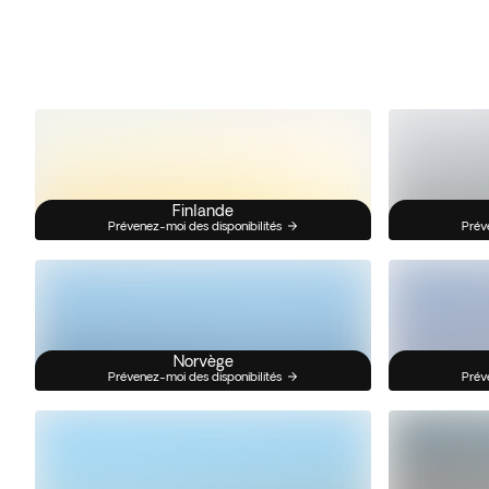
Finlande
Prévenez-moi des disponibilités
Prév
Norvège
Prévenez-moi des disponibilités
Prév