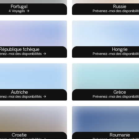
Portugal
Russie
4 Voyages
Prévenez-moi des disponibilit
République tchèque
Hongrie
enez-moi des disponibilités
Prévenez-moi des disponibilit
Autriche
Grèce
enez-moi des disponibilités
Prévenez-moi des disponibilit
Croatie
Roumanie