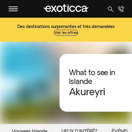
Des destinations surprenantes et très demandées
Voir les offres
What to see in
Islande
Akureyri
Voyages Islande
LIEUX D'INTÉRÊT
ÉVÉNEM