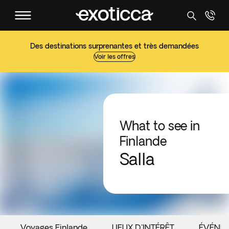
Des destinations surprenantes et très demandées
Voir les offres
What to see in
Finlande
Salla
Voyages Finlande
LIEUX D'INTÉRÊT
ÉVÉNE