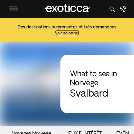
Des destinations surprenantes et très demandées
Voir les offres
What to see in
Norvège
Svalbard
Voyages Norvège
LIEUX D'INTÉRÊT
ÉVÉNE