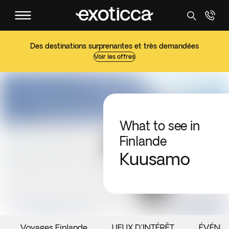
Des destinations surprenantes et très demandées
Voir les offres
What to see in
Finlande
Kuusamo
Voyages Finlande
LIEUX D'INTÉRÊT
ÉVÉNE