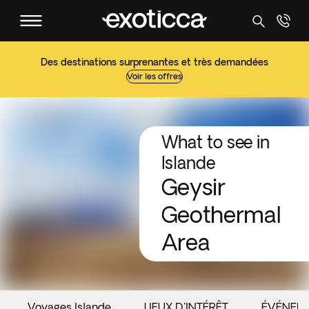
Des destinations surprenantes et très demandées
Voir les offres
What to see in
Islande
Geysir
Geothermal
Area
Voyages Islande
LIEUX D'INTÉRÊT
ÉVÉNEM