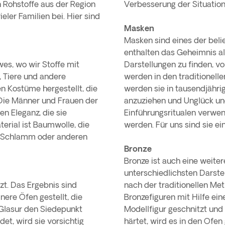
 Rohstoffe aus der Region
Verbesserung der Situatio
ler Familien bei. Hier sind
Masken
Masken sind eines der bel
enthalten das Geheimnis alt
es, wo wir Stoffe mit
Darstellungen zu finden, vo
, Tiere und andere
werden in den traditionelle
 Kostüme hergestellt, die
werden sie in tausendjähri
Die Männer und Frauen der
anzuziehen und Unglück und
en Eleganz, die sie
Einführungsritualen verwe
erial ist Baumwolle, die
werden. Für uns sind sie ei
n, Schlamm oder anderen
Bronze
Bronze ist auch eine weitere
unterschiedlichsten Darstel
zt. Das Ergebnis sind
nach der traditionellen Me
nere Öfen gestellt, die
Bronzefiguren mit Hilfe ei
 Glasur den Siedepunkt
Modellfigur geschnitzt und
et, wird sie vorsichtig
härtet, wird es in den Ofen