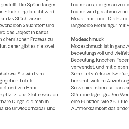
 gestellt. Die Späne fangen
Löcher aus, die genau zu 
das Stück eingebracht wird
Löcher wird geschmolzenes 
er das Stück lackiert
Modell annimmt. Die Form w
otwendigen Sauerstoff und
langlebige Metallfigur mit v
rd das Objekt in kaltes
n chemischen Prozess zu
Modeschmuck
ur, daher gibt es nie zwei
Modeschmuck ist in ganz Af
bedeutungsvoll und vielfäl
Bedeutung. Knochen, Federn
verwendet, und mit diesen 
imbabwe. Sie wird von
Schmuckstücke entworfen, d
gegeben. Lokale
bekannt, welche Anziehung
ndet und von Hand
Souvenirs haben, so dass s
e pflanzliche Stoffe werden
Stämme legen großen Wert 
rbare Dinge, die man in
eine Funktion, wie z.B. rit
a sie unwiederholbar sind
Aufmerksamkeit des andere