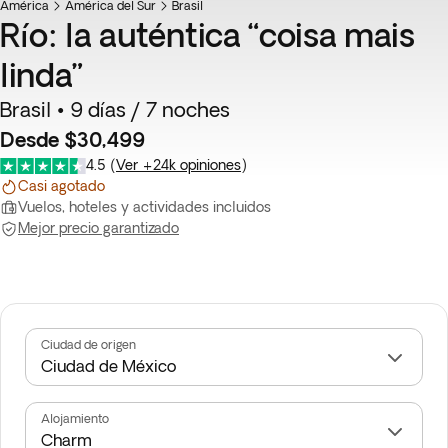
América
Top ventas
América del Sur
Brasil
Río: la auténtica “coisa mais
linda”
Brasil • 9 días / 7 noches
Desde $30,499
4.5
(
Ver +24k opiniones
)
Casi agotado
Vuelos, hoteles y actividades incluidos
Mejor precio garantizado
Ciudad de origen
Alojamiento