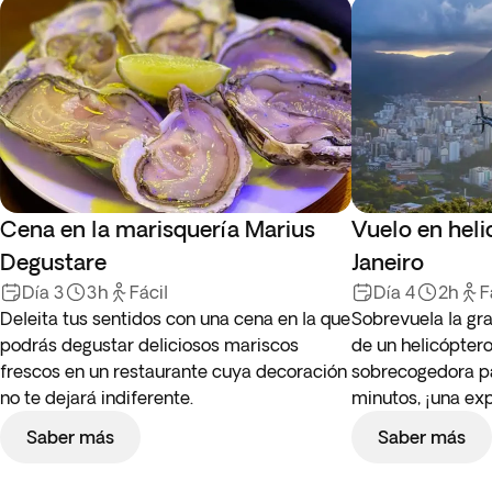
Cena en la marisquería Marius
Vuelo en heli
Degustare
Janeiro
Día 3
3h
Fácil
Día 4
2h
F
Deleita tus sentidos con una cena en la que
Sobrevuela la gr
podrás degustar deliciosos mariscos
de un helicóptero
frescos en un restaurante cuya decoración
sobrecogedora p
no te dejará indiferente.
minutos, ¡una exp
Saber más
Saber más