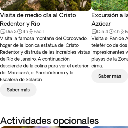
Visita de medio día al Cristo
Excursión a 
Redentor y Río
Azúcar
Día 3
4h
Fácil
Día 4
4h
M
Visita la famosa montaña del Corcovado,
Visita el Pan de
hogar de la icónica estatua del Cristo
teleférico de dos
Redentor y disfruta de las increíbles vistas
impresionantes v
de Río de Janeiro. A continuación,
playas de la Zona
desciende de la colina para ver el exterior
cima.
del Maracaná, el Sambódromo y la
Saber más
Escalera de Selarón.
Saber más
Actividades opcionales