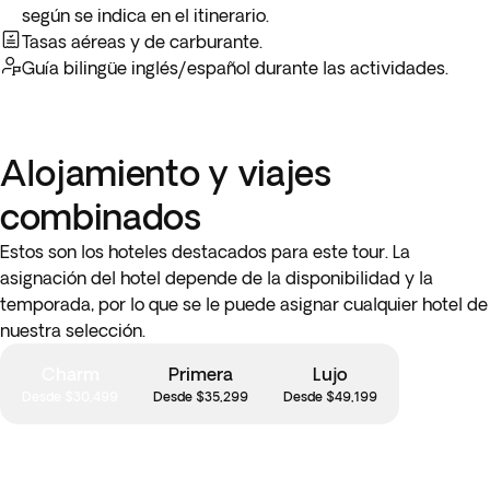
* Opcional
Cena de rodízio y espectáculo en Rio
Opcional
4h
según se indica en el itinerario.
Scenarium:
una velada inolvidable con sabrosos cortes de
* Opcional
Clase de cocina brasileña:
descubre los
Tasas aéreas y de carburante.
carne en un restaurante tradicional brasileñoy seguida de
secretos de la gastronomía local mientras el chef te guía en
Guía bilingüe inglés/español durante las actividades.
vibrante música en vivo.
la selección de ingredientes frescos y la preparación de
feijoada o moqueca de mariscos.
Alojamiento y viajes
** Opcional
Paseo en barco por la Bahía de
Guanabara:
navega por la bahía disfrutando de vistas al Pan
combinados
de Azúcar, el Cristo Redentor y otros íconos de Río. Haz
paradas para nadar y admirar las playas y paisajes desde el
Estos son los hoteles destacados para este tour. La
mar.
asignación del hotel depende de la disponibilidad y la
temporada, por lo que se le puede asignar cualquier hotel de
nuestra selección.
Charm
Primera
Lujo
Desde $30,499
Desde $35,299
Desde $49,199