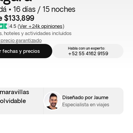
á • 16 días / 15 noches
e $133,899
4.5
(
Ver +24k opiniones
)
, hoteles y actividades incluidos
 precio garantizado
Habla con un experto:
r fechas y precios
+52 55 4162 9159
 maravillas
Diseñado por Jaume
nolvidable
Especialista en viajes