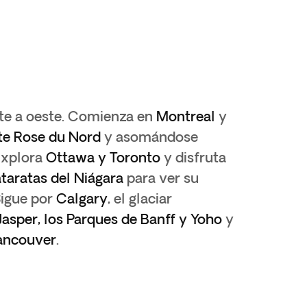
te a oeste. Comienza en
Montreal
y
te Rose du Nord
y asomándose
xplora
Ottawa y Toronto
y disfruta
ataratas del Niágara
para ver su
Sigue por
Calgary
, el glaciar
Jasper, los Parques de Banff y Yoho
y
Vancouver
.