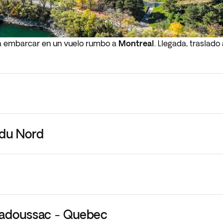
ra embarcar en un vuelo rumbo a
Montreal
. Llegada, traslado
 du Nord
Tadoussac - Quebec