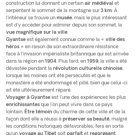
construction lui donnant un certain
air médiéval
et
serpentent le sommet de la montagne sur
3 km
. À
l'intérieur se trouve un
musée
, mais le plus intéressant
est d'y accéder pour admirer depuis son sommet, la
vue magnifique sur la ville
.
Gyantse
est également connue comme la
« ville des
héros »
en raison de son extraordinaire résistance
face à l'invasion impérialiste britannique qui est arrivée
dans la région en
1904
. Plus tard, en
1959
, la ville a été
dévastée pendant la
révolution culturelle
chinoise
,
lorsque les moines ont été persécutés et que le
monastère a été endommagé et pillé, bien que celui-ci
ait été ultérieurement réparé.
Voyager à Gyantse
est l'une des expériences les plus
enrichissantes
que l'on peut vivre dans ce pays
lointain.
Être témoin
du charme de cette ville et de la
façon dont elle a réussi à
préserver sa beauté
, malgré
les conditions historiques défavorables, fera en sorte
qu'un
voyage au Tibet
soit
parfait
et
regorgeant