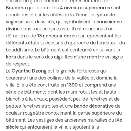
allusion au grand nombre de représentations de
Bouddha
qu'il abrite. Les
4 niveaux supérieures
sont
circulaires et sur les côtés de la
7ème
, les
yeux de
sagesse
sont dessinés, qui symbolisent la
conscience
divine
dans tout ce qui existe. Il est couronné d'un
dôme orné de
13 anneaux dorés
qui représentent les
différents états successifs d'approche du fondateur du
bouddhisme. Le bâtiment est contourné en suivant la
kora
dans le sens des
aiguilles d'une montre
en signe
de respect.
Le
Gyantse Dzong
est la grande forteresse qui
couronne l'une des collines de la vallée et domine la
ville. Elle a été construite en
1390
et comprend une
série de bâtiments dont les murs robustes et hauts
blanchis à la chaux, possèdent peu de fenêtres et de
petites fenêtres étroites et une
bande décorative
de
couleur rougeâtre contournant la partie supérieure du
bâtiment. Les vestiges des anciennes murailles du
IXe
siècle
qui entouraient la ville, s'ajoutent à la