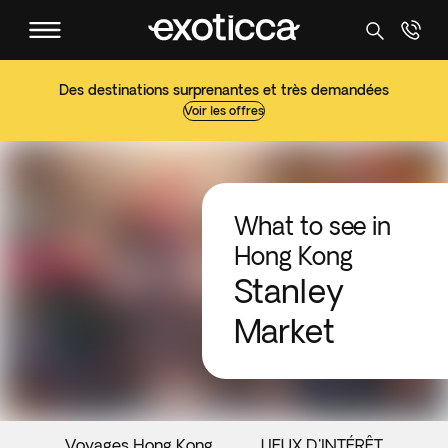
Des destinations surprenantes et très demandées
Voir les offres
What to see in
Hong Kong
Stanley
Market
Voyages Hong Kong
LIEUX D'INTÉRÊT